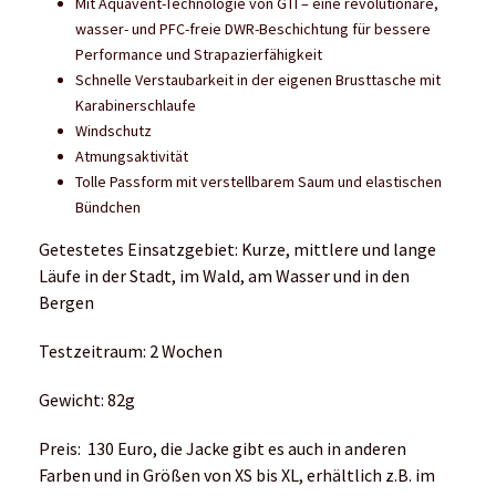
im Wäschenetz und mit Sportwaschmittel gewaschen
werden. Eine zusätzliche Imprägnierung ist nicht
nötig.
Schön reingehört?
Warum Laufen mit Stöcken schneller und effektiver ist
Laufschuhe
ASICS Gel-Cumulus 23
Brooks Cascadia 16
Cimalp 864 Drop Evo F
Dynafit Ultra 100