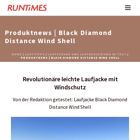
Produktnews | Black Diamond
Distance Wind Shell
HOME
/
LAUFTIPPS
/
LAUFSCHUHE UND LAUFBEKLEIDUNG IM TEST
/
PRODUKTNEWS | BLACK DIAMOND DISTANCE WIND SHELL
Revolutionäre leichte Laufjacke mit
Windschutz
Von der Redaktion getestet: Laufjacke Black Diamond
Distance Wind Shell