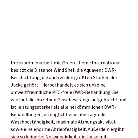
Beschichtung, die auch zu den größten Stärken der
Jacke gehört. Hierbei handelt es sich um eine
umweltfreundliche PFC-freie DWR-Behandlung. Sie
wird auf die einzelnen Gewebestränge aufgebracht und
ist leistungsstärker als alle herkömmlichen DWR-
Behandlungen, ermöglicht eine überragende
Waschbeständigkeit, maximale Atmungsaktivität
sowie eine enorme Abriebfestigkeit. Außerdem ergibt
sich so keinerlei Notwendigkeit, die Jacke mit
Imprägnier-Spray aufzufrischen.
Einsatzbereich – für welche Läufertypen und
Strecken ist die Jacke zu empfehlen?
Egal ob Gelegenheitsjogger oder Ultraläufer – wer eine
sehr leichte, atmungsaktive Schutzhülle für
verschiedene Wetterlagen sucht, ist mit der Distance
Wind Shell optimal versorgt. Sie ist für jede
Streckenlänge einsetzbar, aber natürlich vor allem in