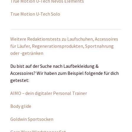
hyphen sports Stüdlgrat Women Weste
Montane Laufweste Gecko Ultra V+
Salomon Laufweste für Frauen
Saucony Laufbekleidung für die Übergangszeit
Soundvibe Knochenschall Kopfhörer von ARTZT
vitality
TMX Meta by Blackboard
Under Armour Iso-Chill kühlendes Outfit (Sommer-
Shooting)
Whoop – Ein Fitness-Tracker der neuesten Generation