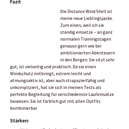
Windschutz
Atmungsaktivität
Tolle Passform mit verstellbarem Saum und elastischen
Bündchen
Getestetes Einsatzgebiet: Kurze, mittlere und lange
Läufe in der Stadt, im Wald, am Wasser und in den
Bergen
Testzeitraum: 2 Wochen
Gewicht: 82g
Preis: 130 Euro, die Jacke gibt es auch in anderen
Farben und in Größen von XS bis XL, erhältlich z.B. im
Black Diamond Shop
Hinweis zur Pflege
Damit die Jacke nicht vorzeitig verschleißt, sollte sie