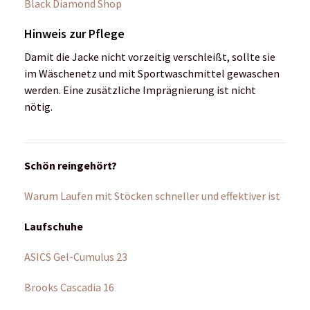
Hoka one one Bondi X
New Balance Fresh Foam Hierro V6
On Cloudboom Echo
On Cloudultra
On Cloudstratus
Salomon Sense Ride 4
Saucony Peregrine 12
True Motion U-Tech Nevos next gen
True Motion U-Tech Nevos Elements
True Motion U-Tech Solo