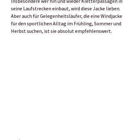
meine neue Lieblingsjacke.
Zum einen, weil ich sie
ständig einsetze – an ganz
normalen Trainingstagen
genauso gern wie bei ambitionierten Abenteuern in
den Bergen. Sie sitzt sehr gut, ist vielseitig und
praktisch. Da sie einen Windschutz mitbringt, extrem
leicht und atmungsaktiv ist, aber auch strapazierfähig
und unkompliziert, hat sie sich in meinen Tests als
perfekte Begleitung für verschiedenste Laufeinsätze
bewiesen. Sie ist farblich gut mit allen Outfits
kombinierbar.
Stärken:
Mit Aquavent-Technologie von GTI – eine revolutionäre,
wasser- und PFC-freie DWR-Beschichtung für bessere
Performance und Strapazierfähigkeit
Schnelle Verstaubarkeit in der eigenen Brusttasche mit
Karabinerschlaufe