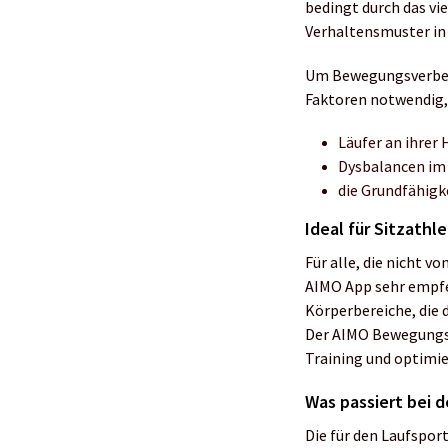
bedingt durch das vi
Verhaltensmuster in 
Um Bewegungsverbess
Faktoren notwendig,
Läufer an ihrer 
Dysbalancen im
die Grundfähigk
Ideal für Sitzathl
Für alle, die nicht v
AIMO App sehr empfeh
Körperbereiche, die 
Der AIMO Bewegungssc
Training und optimie
Was passiert bei 
Die für den Laufspor