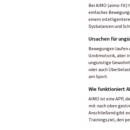
Bei AIMO (aimo-fit) 
einfaches Bewegungs
einem intelligenter
Dysbalancen und Sch
Ursachen für ung
Bewegungen laufen un
Grobmotorik, aber i
ungünstige Gewohnhe
oder auch Überbelas
am Sport.
Wie funktioniert 
AIMO ist eine APP, d
mit nach oben gestre
Anschließend gibt es 
Trainingsziel, den p