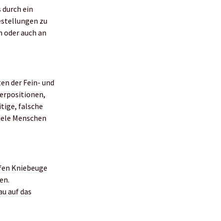
 durch ein
estellungen zu
n oder auch an
en der Fein- und
erpositionen,
tige, falsche
iele Menschen
efen Kniebeuge
en.
au auf das