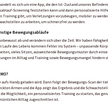
handelt es sich um eine App, die den Ist-Zustand unseres Befindens
ablauf-Screening feststellen kann und dann personalisierte Hilf
en Training gibt, um Verletzungen vorzubeugen, mobiler zu werde
wachstellen zu arbeiten, um schmerzfrei zu werden.
ünstige Bewegungsabläufe
bewusst ab und verändern sich über die Zeit. Wir haben Fähigkeit
m Laufe des Lebens kommen Fehler ins System – unpassende Körp
iten, vieles Sitzen, ausweichende Bewegungsmuster durch einsei
tungen im Alltag und Training sowie Bewegungsmangel hindern v
AIMO?
ie aufs Handy geladen wird. Dann folgt der Bewegungs-Scan der ti
ckten Armen und die App zeigt das Ergebnis und die Schwachstell
die Möglichkeit, ein personalisiertes Training zu starten, das gen
ersönlichen Alltag zugeschnitten ist.