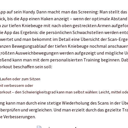
?
App auf sein Handy. Dann macht man das Screening: Man stellt das
ück, bis die App einen Haken anzeigt – wenn der optimale Abstan
an zur tiefen Kniebeuge mit nach oben gestreckten Armen aufgefor
ie App das Ergebnis: die persönlichen Schwachstellen werden entd
ertet und man bekommt im Detail eine Übersicht der Scan-Erge
ganzen Bewegungsablauf der tiefen Kniebeuge nochmal anschaue
 größten Ausweichbewegungen werden aufgezeigt und mögliche U
eßend kann man mit dem personalisierten Training beginnen. Dab
rkout beschaffen sein soll:
 Laufen oder zum Sitzen
it verbessern oder
Workout – den Schwierigkeitsgrad kann man selbst wählen: Leicht, mittel o
ng kann man durch eine stetige Wiederholung des Scans in der Üb
berprüfen und vergleichen. Und man erzielt durch das gezielte Tr
he Verbesserungen.