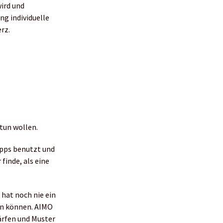
wird und
g individuelle
rz.
tun wollen.
Apps benutzt und
finde, als eine
hat noch nie ein
en können. AIMO
härfen und Muster