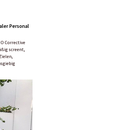
aler Personal
MO Corrective
äßig screent,
Zielen,
usgiebig