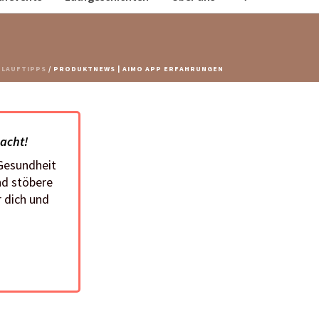
/
LAUFTIPPS
/ PRODUKTNEWS | AIMO APP ERFAHRUNGEN
macht!
 Gesundheit
nd stöbere
 dich und