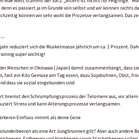
in Mae West stammt der Satz: „Altern ist nichts für Feiglinge.“ M
, denn es passiert ja im Grunde von selbst und wir können nichts d
eichzeitig können wir sehr wohl die Prozesse verlangsamen. Das z
s…
ahr reduziert sich die Muskelmasse jährlich um ca. 1 Prozent. Dahe
aining super wichtig!
der Menschen in Okinawa (Japan) damit zusammenhängt, dass sie s
n, fast ein Kilo Gemüse am Tag essen, dazu Sojabohnen, Obst, fri
und dass sie sozial eingebunden sind
t bremst den Schrumpfungsprozess der Telomere aus, vor allem
duziert Stress und kann Alterungsprozesse verlangsamen.
ärkeren Einfluss nimmt als deine Gene
Holunderbeeren als eine Art Jungbrunnen gilt? Aber auch andere 
nisbeeren, Erdbeeren und Himbeeren sowie Stachelbeeren sollen 