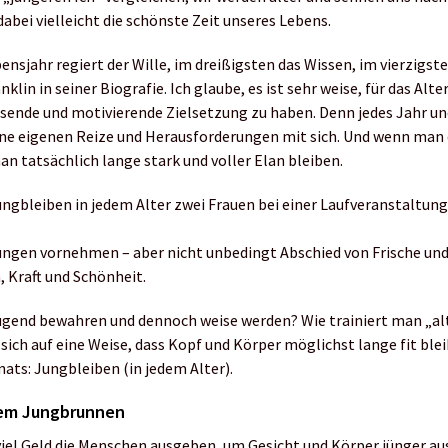
abei vielleicht die schönste Zeit unseres Lebens.
sjahr regiert der Wille, im dreißigsten das Wissen, im vierzigste
klin in seiner Biografie. Ich glaube, es ist sehr weise, für das Alte
assende und motivierende Zielsetzung zu haben. Denn jedes Jahr un
ine eigenen Reize und Herausforderungen mit sich. Und wenn man
an tatsächlich lange stark und voller Elan bleiben.
ungen vornehmen – aber nicht unbedingt Abschied von Frische und
 Kraft und Schönheit.
ugend bewahren und dennoch weise werden? Wie trainiert man „al
sich auf eine Weise, dass Kopf und Körper möglichst lange fit blei
ts: Jungbleiben (in jedem Alter).
nem Jungbrunnen
iel Geld die Menschen ausgeben, um Gesicht und Körper jünger a