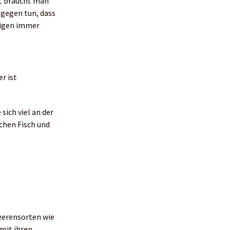
ut braucht man
agegen tun, dass
eigen immer
r ist
ich viel an der
schen Fisch und
Beerensorten wie
mit ihren