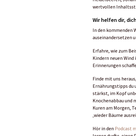
wertvollen Inhaltsst
Wir helfen dir, dic
In den kommenden W
auseinandersetzen u
Erfahre, wie zum Bei
Kindern neuen Wind i
Erinnerungen schaff
Finde mit uns heraus,
Ernährungstipps du u
stärkst, im Kopf unb
Knochenabbau und mi
Kuren am Morgen, Te
‚wieder Bäume ausrei
Hör in den
Podcast m
lernen durfte, einen 