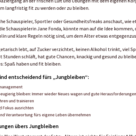
aziergang an der frischen Luft und Übungen mit dem eigenen Kör
um langfristig fit zu werden oder zu bleiben.
e Schauspieler, Sportler oder Gesundheitsfreaks anschaut, wie e
die Schauspielerin Jane Fonda, könnte man auf die Idee kommen, d
iplin und klare Regeln nötig sind, um dem Alter etwas entgegenzu
arisch lebt, auf Zucker verzichtet, keinen Alkohol trinkt, viel Sp
t Stunden schläft, hat gute Chancen, knackig und gesund zu bleibe
s: Spaß haben und fit bleiben.
sind entscheidend fürs „Jungbleiben“:
smanagement
neugierig bleiben: Immer wieder Neues wagen und gute Herausforderunge
ren und trainieren
nd Fokus ausrichten
 und Verantwortung fürs eigene Leben übernehmen
ngen übers Jungbleiben