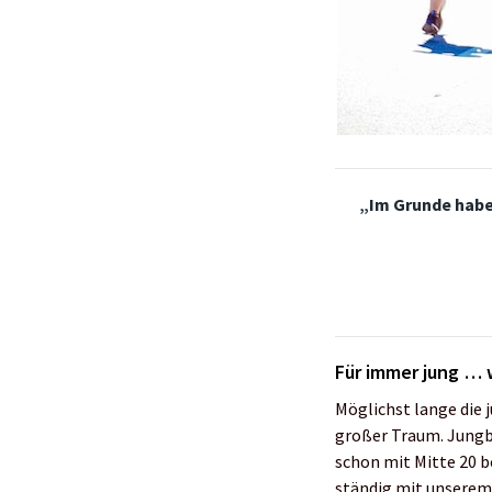
„
Im Grunde habe
Für immer jung … w
Möglichst lange die j
großer Traum. Jungbl
schon mit Mitte 20 b
ständig mit unserem 