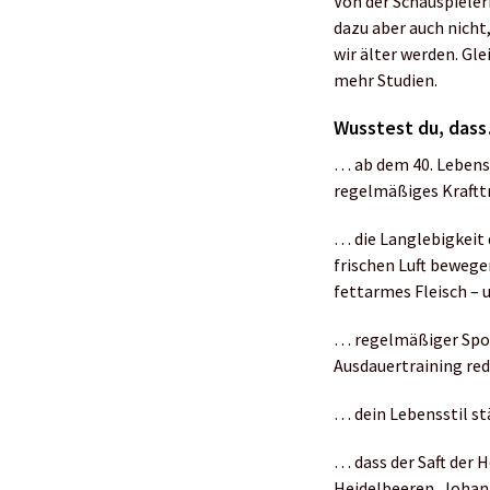
Von der Schauspieler
dazu aber auch nicht
wir älter werden. Gl
mehr Studien.
Wusstest du, das
… ab dem 40. Lebensj
regelmäßiges Krafttr
… die Langlebigkeit 
frischen Luft bewege
fettarmes Fleisch – 
… regelmäßiger Spor
Ausdauertraining re
… dein Lebensstil st
… dass der Saft der 
Heidelbeeren, Johan