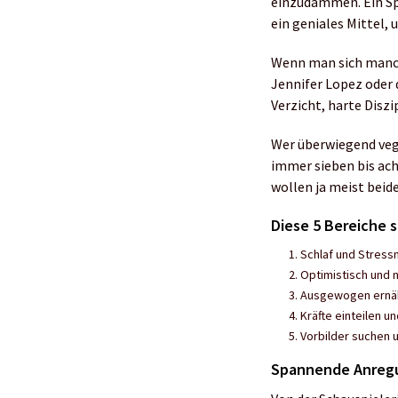
einzudämmen. Ein Sp
ein geniales Mittel, 
Wenn man sich manch
Jennifer Lopez oder 
Verzicht, harte Disz
Wer überwiegend veget
immer sieben bis ach
wollen ja meist beide
Diese 5 Bereiche 
Schlaf und Stres
Optimistisch und 
Ausgewogen ernäh
Kräfte einteilen u
Vorbilder suchen
Spannende Anregu