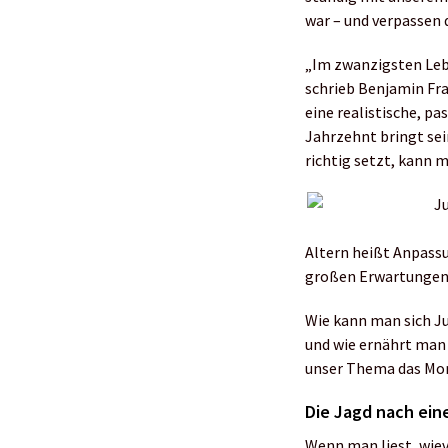
war – und verpassen d
„Im zwanzigsten Leben
schrieb Benjamin Fran
eine realistische, p
Jahrzehnt bringt se
richtig setzt, kann m
Altern heißt Anpass
großen Erwartungen,
Wie kann man sich J
und wie ernährt man 
unser Thema das Mona
Die Jagd nach ei
Wenn man liest, wiev