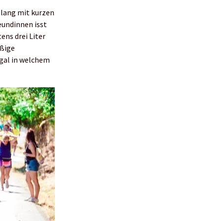
 lang mit kurzen
eundinnen isst
ens drei Liter
äßige
egal in welchem