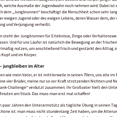
ch, welche Ausmaße der Jugendwahn noch nehmen wird. Dabei ist e
ch dem „Jungbrunnen“ beschäftigt die Menschheit schon sehr lang
r ewigen Jugend oder des ewigen Lebens, deren Wasser dem, der e
lung und Verjüngung verheißt.
 steht der Jungbrunnen für Erlebnisse, Dinge oder Verhaltenswei
ssen. Und für uns Läufer ist natürlich die Bewegung an der frischen
egelmäßig nutzen, um anschließend frisch und gestärkt den Alltag 
im Kopf und im Körper.
– jungbleiben im Alter
en wie mein Vater, er ist mittlerweile in seinen 70ern, uns alle im
ine vier Brüder, meine nur so vor Kraft strotzenden Nichten und Nef
Plank-Challenge“ verdutzt zusammen. Ihr Großvater hielt den Un
6 Minuten am Stück. Das muss man erst mal schaffen!
in paar Jahren den Unterarmstütz als tägliche Übung in seinen Ta
chöne ist: man muss nicht stundenlang Zeit haben, um die Alter