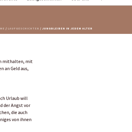
ME
/
LAUFGESCHICHTEN
/ JUNGBLEIBEN IN JEDEM ALTER
n mithalten, mit
n an Geld aus,
ch Urlaub will
d der Angst vor
chen, die auch
iniges von ihnen