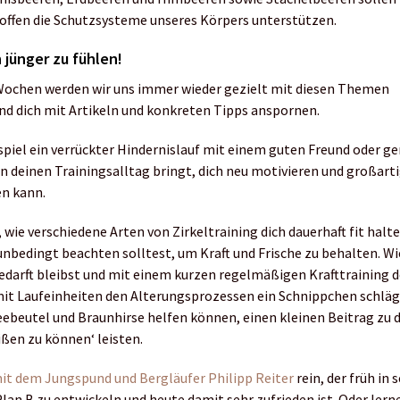
offen die Schutzsysteme unseres Körpers unterstützen.
h jünger zu fühlen!
ochen werden wir uns immer wieder gezielt mit diesen Themen
nd dich mit Artikeln und konkreten Tipps anspornen.
spiel ein verrückter Hindernislauf mit einem guten Freund oder 
n deinen Trainingsalltag bringt, dich neu motivieren und großart
en kann.
 wie verschiedene Arten von Zirkeltraining dich dauerhaft fit hal
nbedingt beachten solltest, um Kraft und Frische zu behalten. Wi
edarft bleibst und mit einem kurzen regelmäßigen Krafttraining 
t Laufeinheiten den Alterungsprozessen ein Schnippchen schlägs
ebeutel und Braunhirse helfen können, einen kleinen Beitrag zu
ßen zu können‘ leisten.
it dem Jungspund und Bergläufer Philipp Reiter
rein, der früh in
Plan B zu entwickeln und heute damit sehr zufrieden ist. Oder lern