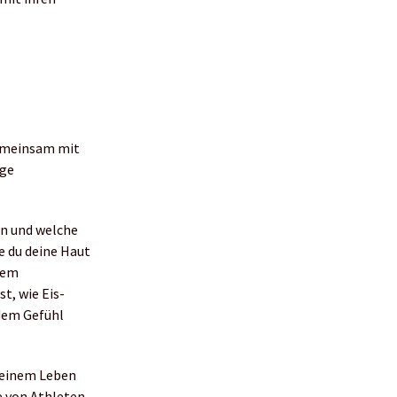
gemeinsam mit
ige
ten und welche
e du deine Haut
dem
t, wie Eis-
 dem Gefühl
 seinem Leben
e von Athleten,