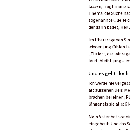
lassen, fragt man si
Thema: die Suche na
sogenannte Quelle de
der darin badet, Hei
Im Übertragenen Sinn
wieder jung fühlen la
„Elixier“, das wir r
läuft, bleibt jung – 
Und es geht doch 
Ich werde nie vergess
alt aussehen ließ: Me
brachen bei einer „
länger als sie alle: 
Mein Vater hat vor e
eingebaut. Und das S