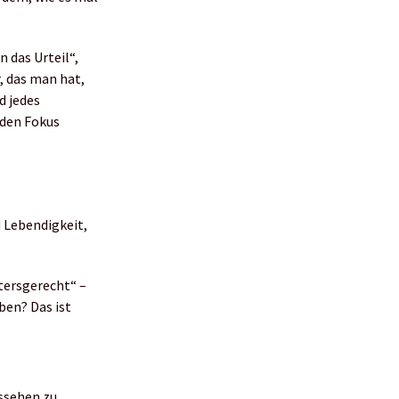
n das Urteil“,
r, das man hat,
d jedes
 den Fokus
 Lebendigkeit,
tersgerecht“ –
ben? Das ist
ussehen zu