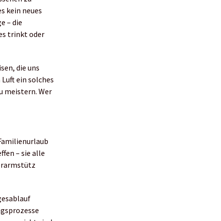
s kein neues
e – die
s trinkt oder
sen, die uns
 Luft ein solches
zu meistern. Wer
 Familienurlaub
fen – sie alle
terarmstütz
gesablauf
ungsprozesse