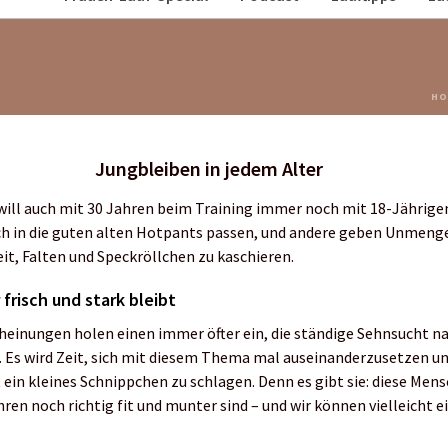
HO
Jungbleiben in jedem Alter
will auch mit 30 Jahren beim Training immer noch mit 18-Jährige
h in die guten alten Hotpants passen, und andere geben Unmenge
eit, Falten und Speckröllchen zu kaschieren.
frisch und stark bleibt
einungen holen einen immer öfter ein, die ständige Sehnsucht na
 Es wird Zeit, sich mit diesem Thema mal auseinanderzusetzen un
 ein kleines Schnippchen zu schlagen. Denn es gibt sie: diese Mens
hren noch richtig fit und munter sind – und wir können vielleicht e