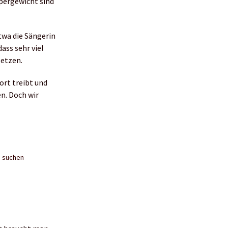
pergewicht sind
twa die Sängerin
ass sehr viel
setzen.
ort treibt und
n. Doch wir
n suchen