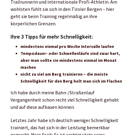
du jedes Mal dieselbe Runde in derselben
Geschwindigkeit läufst, passt sich der Körper an
und verändert sich nicht mehr. Daher ist
Abwechslung das A und O, um schneller zu werden.
So kannst du z.B. während deines Dauerlaufs
Sprünge einbauen. Das macht Spaß und gibt dir
extra Power in deine Beine.
Genauso wichtig ist Regeneration. Training ist
immer Destruktion, nur in der Regeneration wirst
du schneller. Wenn du deinem Körper die
Abwechslung zwischen Belastung und Entlastung
gibst, wirst du merken, wie du Stück für Stück
immer schneller wirst.
Mehr von den Hahnertwins bei RUNTiMES
Schön gehört?
Über Highlights, Herausforderungen und wie man sein
Feuer wieder entfacht