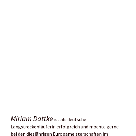
Miriam Dattke
ist als deutsche
Langstreckenläuferin erfolgreich und möchte gerne
bei den diesjährigen Europameisterschaften im
Marathon starten. In den nächsten Jahren will sie
zwischen den Bahn-Langstrecken und dem Marathon
hin und her wechseln. Sie ist Markenbotschafterin von
adidas.
Ihre 2 Tipps für „Mehr Spaß und weniger
Schmerzen“
Bei schlechtem Wetter nicht mit aller Gewalt
versuchen das Training durchzubringen. Man darf
sich aber bei harten Bedingungen auch mal gerne
auf die Schulter klopfen und stolz drauf sein, dass
man trotz Sauwetter raus gegangen ist.
Friert man aber oder verkrampft schon wegen
Kälte, Nässe und Wind tut man seinem Körper
keinen Gefallen, wenn man aus Disziplin trotzdem