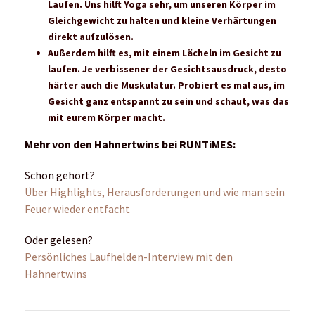
mindestens einmal pro Woche Intervalle laufen
Tempodauer- oder Schwellenläufe sind zwar hart,
aber man sollte sie mindestens einmal im Monat
machen
nicht zu viel am Berg trainieren – die meiste
Schnelligkeit für den Berg holt man sich im Flachen
Ich habe durch meine Bahn-/Straßenlauf
Vergangenheit schon recht viel Schnelligkeit gehabt
und auf diese aufbauen können.
Letztes Jahr habe ich deutlich weniger Schnelligkeit
trainiert, das hat sich in der Leistung bemerkbar
gemacht. Mein Fazit: Es ist wichtig stets seine
Schnelligkeit zu trainieren und trotzdem die Ausdauer
nicht zu vernachlässigen. ☺️
Mehr von Ida-Sophie bei RUNTiMES
Gleich reinhören – Podcast: Was dich nicht umbringt,