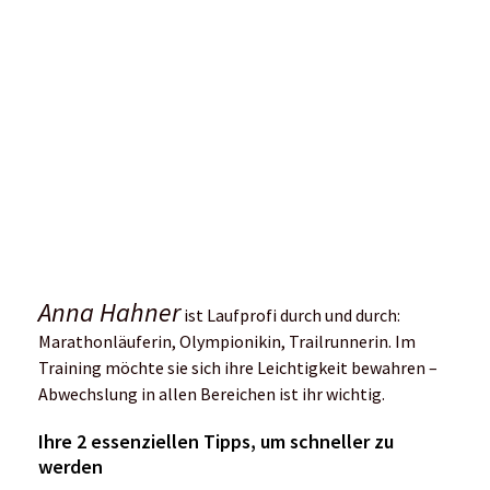
Mediadaten
Vertrag widerrufen
Impressum | Datenschutz | AGB
Podcast
Für dich getestet
Frauen-Lauf-Special
Verletzungsprävention
50 schöne Laufevents
RUNTiMES Edition
#WIRRENNENWEITER