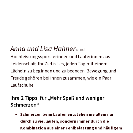
Schön gehört?
Über Highlights, Herausforderungen und wie man sein
Feuer wieder entfacht
Oder gelesen?
Persönliches Laufhelden-Interview mit den
Hahnertwins
Ida-Sophie Hegemann
ist passionierte
Trailrunnerin und internationale Profi-Athletin. Am
wohlsten fühlt sie sich in den Tiroler Bergen – hier
geht sie beim Training regelmäßig an ihre
körperlichen Grenzen.
Ihre 3 Tipps für mehr Schnelligkeit: