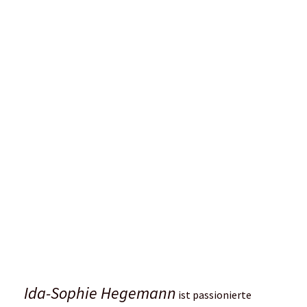
macht dich stärker
Laufhelden-Interview
Mut-Geschichte
Anna Hahner
ist Laufprofi durch und durch:
Marathonläuferin, Olympionikin, Trailrunnerin. Im
Training möchte sie sich ihre Leichtigkeit bewahren –
Abwechslung in allen Bereichen ist ihr wichtig.
Ihre 2 essenziellen Tipps, um schneller zu
werden
Der Körper braucht immer wieder neue Reize. Wenn