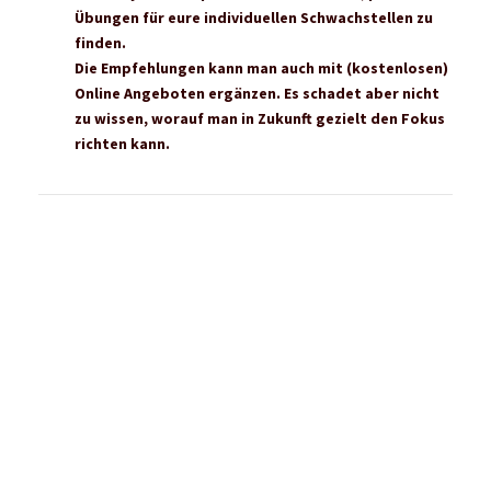
Lächeln zu beginnen und zu beenden. Bewegung und
Freude gehören bei ihnen zusammen, wie ein Paar
Laufschuhe.
Ihre 2 Tipps für „Mehr Spaß und weniger
Schmerzen“
Schmerzen beim Laufen entstehen nie allein nur
durch zu viel laufen, sondern immer durch die
Kombination aus einer Fehlbelastung und häufigem
Laufen. Uns hilft Yoga sehr, um unseren Körper im
Gleichgewicht zu halten und kleine Verhärtungen
direkt aufzulösen.
Außerdem hilft es, mit einem Lächeln im Gesicht zu
laufen. Je verbissener der Gesichtsausdruck, desto
härter auch die Muskulatur. Probiert es mal aus, im
Gesicht ganz entspannt zu sein und schaut, was das
mit eurem Körper macht.
Mehr von den Hahnertwins bei RUNTiMES: