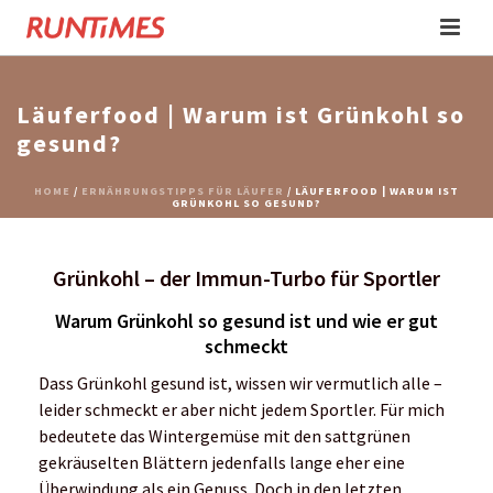
Läuferfood | Warum ist Grünkohl so
gesund?
HOME
/
ERNÄHRUNGSTIPPS FÜR LÄUFER
/ LÄUFERFOOD | WARUM IST
GRÜNKOHL SO GESUND?
Grünkohl – der Immun-Turbo für Sportler
Warum Grünkohl so gesund ist und wie er gut
schmeckt
Dass Grünkohl gesund ist, wissen wir vermutlich alle –
leider schmeckt er aber nicht jedem Sportler. Für mich
bedeutete das Wintergemüse mit den sattgrünen
gekräuselten Blättern jedenfalls lange eher eine
Überwindung als ein Genuss. Doch in den letzten