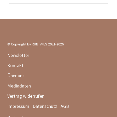
Verletzungsprävention
50 schöne Laufevents
RUNTiMES Edition
#WIRRENNENWEITER