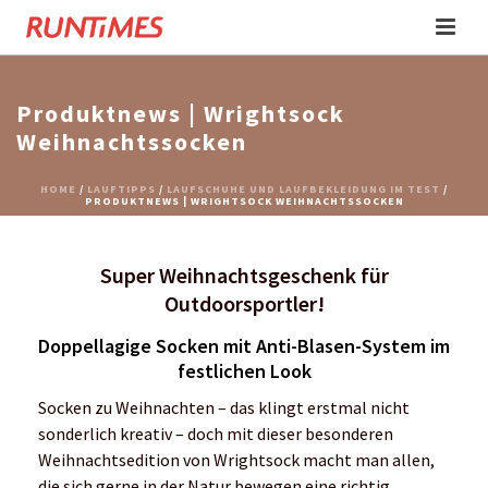
Produktnews | Wrightsock
Weihnachtssocken
HOME
/
LAUFTIPPS
/
LAUFSCHUHE UND LAUFBEKLEIDUNG IM TEST
/
PRODUKTNEWS | WRIGHTSOCK WEIHNACHTSSOCKEN
Super Weihnachtsgeschenk für
Outdoorsportler!
Doppellagige Socken mit Anti-Blasen-System im
festlichen Look
Socken zu Weihnachten – das klingt erstmal nicht
sonderlich kreativ – doch mit dieser besonderen
Weihnachtsedition von Wrightsock macht man allen,
die sich gerne in der Natur bewegen eine richtig