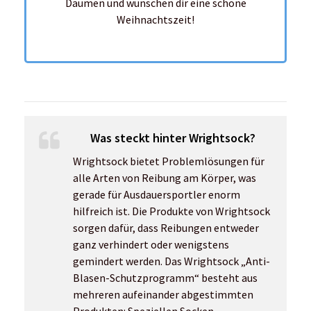
Was steckt hinter Wrightsock?
Wrightsock bietet Problemlösungen für
alle Arten von Reibung am Körper, was
gerade für Ausdauersportler enorm
hilfreich ist. Die Produkte von Wrightsock
sorgen dafür, dass Reibungen entweder
ganz verhindert oder wenigstens
gemindert werden. Das Wrightsock „Anti-
Blasen-Schutzprogramm“ besteht aus
mehreren aufeinander abgestimmten
Produkten: Speziellen Socken,
Blasenstoppern
und
Body Glide
.
Außerdem setzt Wrightsock auf den
Einsatz von recyceltem Polyester und
verwendet ausschließlich Garn von
Reprive®, welches aus recyceltem