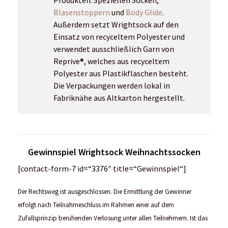
Polyester aus Plastikflaschen besteht.
Die Verpackungen werden lokal in
Fabriknähe aus Altkarton hergestellt.
Gewinnspiel Wrightsock Weihnachtssocken
[contact-form-7 id=“3376″ title=“Gewinnspiel“]
Der Rechtsweg ist ausgeschlossen. Die Ermittlung der Gewinner
erfolgt nach Teilnahmeschluss im Rahmen einer auf dem
Zufallsprinzip beruhenden Verlosung unter allen Teilnehmern. Ist das
Gewinnspiel mit einer Aufgabe verknüpft, kommen ausschließlich
diejenigen Teilnehmer in die Verlosung, welche die Aufgabe korrekt
durchgeführt haben. Die Gewinner der Verlosung werden zeitnah per
Email über den Gewinn informiert. Die von dir angegebenen Daten
werden nach Beendigung des Gewinnspiels gelöscht und nicht an