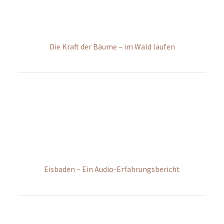
Vertrag widerrufen
Impressum | Datenschutz | AGB
Podcast
Für dich getestet
Frauen-Lauf-Special
Verletzungsprävention
50 schöne Laufevents
RUNTiMES Edition
#WIRRENNENWEITER