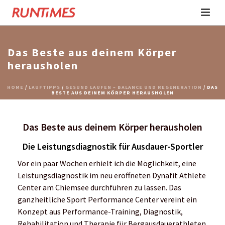
Das Beste aus deinem Körper
herausholen
HOME
/
LAUFTIPPS
/
GESUND LAUFEN – BALANCE UND REGENERATION
/ DAS
BESTE AUS DEINEM KÖRPER HERAUSHOLEN
Das Beste aus deinem Körper herausholen
Die Leistungsdiagnostik für Ausdauer-Sportler
Vor ein paar Wochen erhielt ich die Möglichkeit, eine
Leistungsdiagnostik im neu eröffneten Dynafit Athlete
Center am Chiemsee durchführen zu lassen. Das
ganzheitliche Sport Performance Center vereint ein
Konzept aus Performance-Training, Diagnostik,
Rehabilitation und Therapie für Bergausdauerathleten.