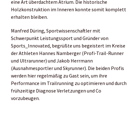
(Ausnahmesportler und Skyrunner). Die beiden Profis
werden hier regelmäßig zu Gast sein, um ihre
Performance im Trailrunning zu optimieren und durch
frühzeitige Diagnose Verletzungen und Co
vorzubeugen.
Hannes Namberger beim Training
Bei einer Hausführung zeigt sich, dass die
Voraussetzungen hierfür gegeben sind: neu-
ausgestattete Therapieräume, Labore mit
technischem Goldstandard, Research- und
Development-Bereiche, die sportwissenschaftliche
Bibliothek für Mitarbeiter, moderne Trainingsflächen,
der Raum für die Leistungsdiagnostik und der
Loungebereich machen das Center zu einem Ort zum