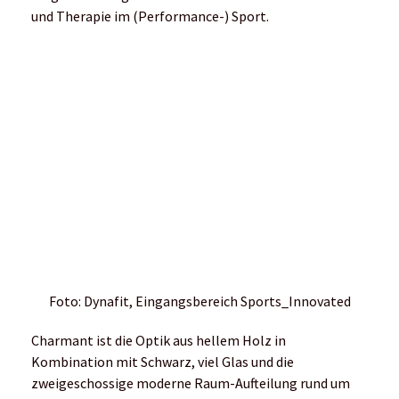
und Therapie im (Performance-) Sport.
Foto: Dynafit, Eingangsbereich Sports_Innovated
Charmant ist die Optik aus hellem Holz in
Kombination mit Schwarz, viel Glas und die
zweigeschossige moderne Raum-Aufteilung rund um
eine Art überdachtem Atrium. Die historische
Holzkonstruktion im Inneren konnte somit komplett
erhalten bleiben.
Manfred Düring, Sportwissenschaftler mit
Schwerpunkt Leistungssport und Gründer von
Sports_Innovated, begrüßte uns begeistert im Kreise
der Athleten Hannes Namberger (Profi-Trail-Runner
und Ultrarunner) und Jakob Herrmann