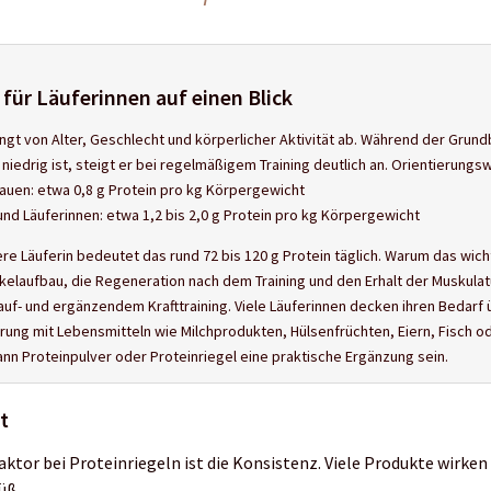
für Läuferinnen auf einen Blick
ngt von Alter, Geschlecht und körperlicher Aktivität ab. Während der Grund
niedrig ist, steigt er bei regelmäßigem Training deutlich an.
Orientierungsw
uen: etwa 0,8 g Protein pro kg Körpergewicht
und Läuferinnen: etwa 1,2 bis 2,0 g Protein pro kg Körpergewicht
re Läuferin bedeutet das rund 72 bis 120 g Protein täglich.
Warum das wichti
kelaufbau, die Regeneration nach dem Training und den Erhalt der Muskula
uf- und ergänzendem Krafttraining.
Viele Läuferinnen decken ihren Bedarf 
ng mit Lebensmitteln wie Milchprodukten, Hülsenfrüchten, Eiern, Fisch o
ann Proteinpulver oder Proteinriegel eine praktische Ergänzung sein.
t
aktor bei Proteinriegeln ist die Konsistenz. Viele Produkte wirken
üß.