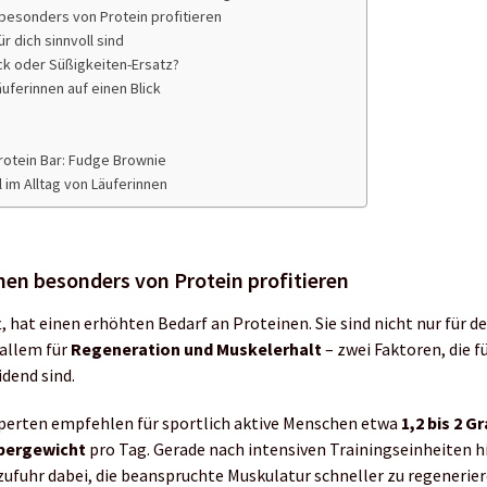
besonders von Protein profitieren
r dich sinnvoll sind
k oder Süßigkeiten-Ersatz?
uferinnen auf einen Blick
Protein Bar: Fudge Brownie
l im Alltag von Läuferinnen
en besonders von Protein profitieren
, hat einen erhöhten Bedarf an Proteinen. Sie sind nicht nur für 
 allem für
Regeneration und Muskelerhalt
– zwei Faktoren, die f
dend sind.
erten empfehlen für sportlich aktive Menschen etwa
1,2 bis 2 
pergewicht
pro Tag. Gerade nach intensiven Trainingseinheiten hi
ufuhr dabei, die beanspruchte Muskulatur schneller zu regenerier