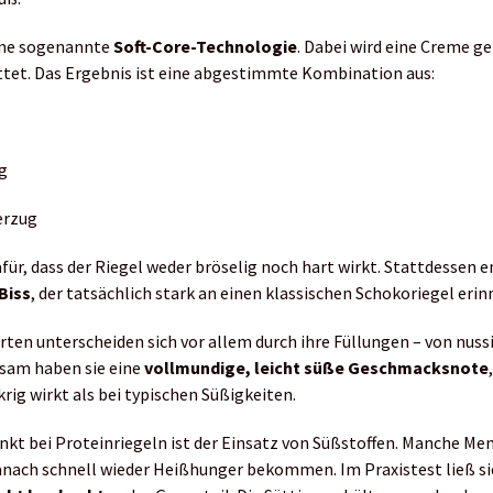
eine sogenannte
Soft-Core-Technologie
. Dabei wird eine Creme ge
ttet. Das Ergebnis ist eine abgestimmte Kombination aus:
g
erzug
für, dass der Riegel weder bröselig noch hart wirkt. Stattdessen e
Biss
, der tatsächlich stark an einen klassischen Schokoriegel erin
rten unterscheiden sich vor allem durch ihre Füllungen – von nussi
sam haben sie eine
vollmundige, leicht süße Geschmacksnote
rig wirkt als bei typischen Süßigkeiten.
unkt bei Proteinriegeln ist der Einsatz von Süßstoffen. Manche M
danach schnell wieder Heißhunger bekommen. Im Praxistest ließ si