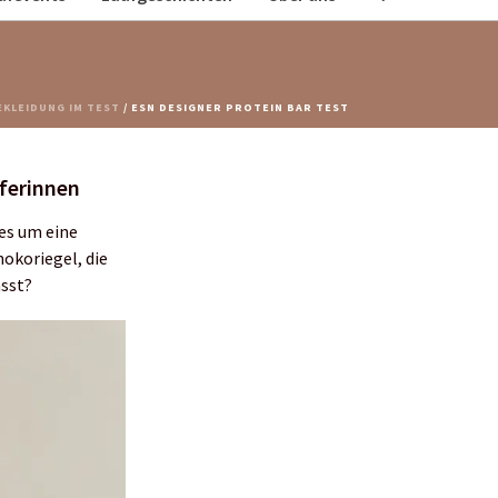
KLEIDUNG IM TEST
/ ESN DESIGNER PROTEIN BAR TEST
uferinnen
es um eine
hokoriegel, die
asst?