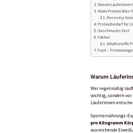
Warum Läuferinnen 
Wann Protein Bars fü
Recovery-Snac
Proteinbedarf für Lä
Geschmacks-Test
Fakten
Inhaltsstoffe 
Fazit – Proteinriege
Warum Läuferinn
Wer regelmäßig läuft
wichtig, sondern vor
Läuferinnen entschei
Sporternährungs-Exp
pro Kilogramm Kör
ausreichende Eiweißz