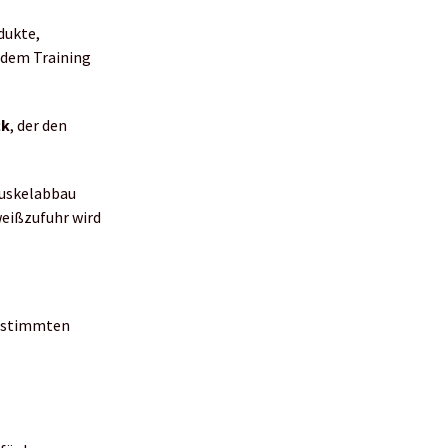
dukte,
h dem Training
ck
, der den
 Muskelabbau
weißzufuhr wird
bestimmten