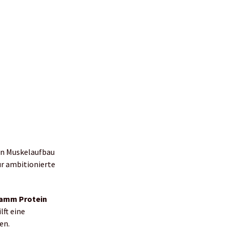
den Muskelaufbau
ür ambitionierte
Gramm Protein
lft eine
en.