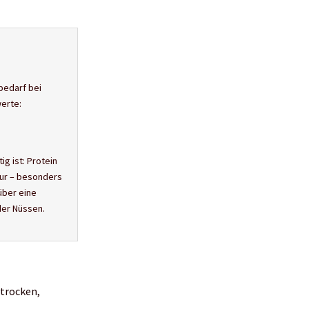
bedarf bei
erte:
g ist: Protein
tur – besonders
über eine
der Nüssen.
 trocken,