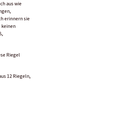
ch aus wie
ngen,
h erinnern sie
, keinen
ß,
ese Riegel
aus 12 Riegeln,