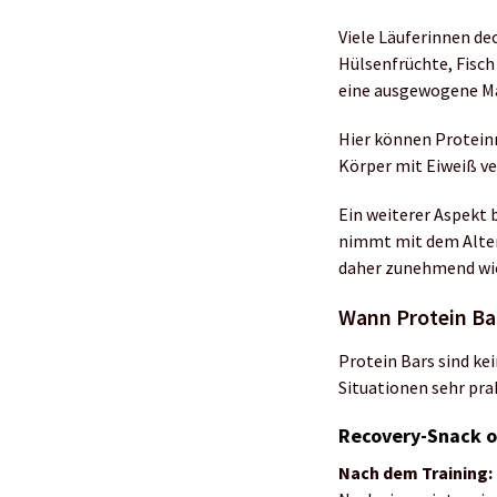
Viele Läuferinnen de
Hülsenfrüchte, Fisch 
eine ausgewogene Ma
Hier können Proteinr
Körper mit Eiweiß ve
Ein weiterer Aspekt 
nimmt mit dem Alter 
daher zunehmend wich
Wann Protein Bar
Protein Bars sind ke
Situationen sehr prak
Recovery-Snack o
Nach dem Training: