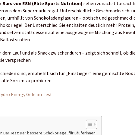
 Bars von ESN (Elite Sports Nutrition)
sehen zunächst tatsächli
ten aus dem Supermarktregal. Unterschiedliche Geschmacksrichtu
gen, umhüllt von Schokoladenglasuren – optisch und geschmacklic
hokoriegel. Der Unterschied: Sie enthalten deutlich mehr Protein
und setzen stattdessen auf eine ausgewogene Mischung aus Eiwei
Ballaststoffen.
h dem Lauf und als Snack zwischendurch – zeigt sich schnell, ob di
sie versprechen.
hieden sind, empfiehlt sich für „Einstieger“ eine gemischte Box 
 alle Sorten zu probieren.
ydro Energy Gele im Test
n Bar Test: Der bessere Schokoriegel für Läuferinnen