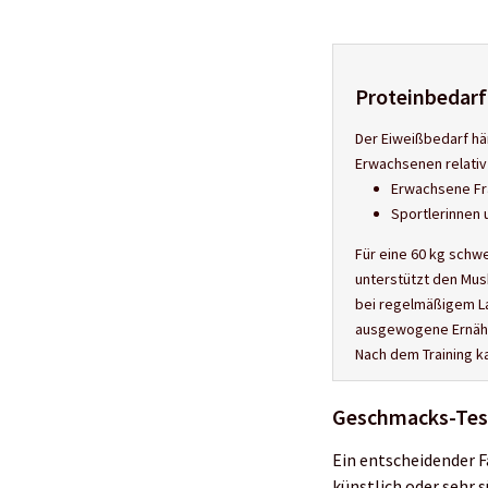
Proteinbedarf 
Der Eiweißbedarf hä
Erwachsenen relativ 
Erwachsene Fra
Sportlerinnen 
Für eine 60 kg schwe
unterstützt den Mus
bei regelmäßigem La
ausgewogene Ernähru
Nach dem Training k
Geschmacks-Tes
Ein entscheidender F
künstlich oder sehr s