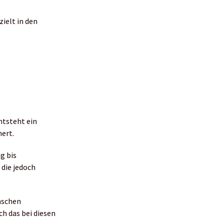
zielt in den
ntsteht ein
nert.
g bis
, die jedoch
enschen
ch das bei diesen