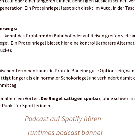
n Lauf oder einer längeren Einheit benötigen Muskeln schnell ve
generation. Ein Proteinriegel lässt sich direkt im Auto, in der Tas
terwegs:
st, kennt das Problem: Am Bahnhof oder auf Reisen greifen viele
egel. Ein Proteinriegel bietet hier eine kontrollierbarere Alterna
ucker.
:
ischen Terminen kann ein Protein Bar eine gute Option sein, wenn
tigt länger als ein normaler Schokoriegel und verhindert damit o
hmittag.
or allem ein Vorteil:
Die Riegel sättigen spürbar
, ohne schwer i
r Punkt für Sportlerinnen.
Podcast auf Spotify hören