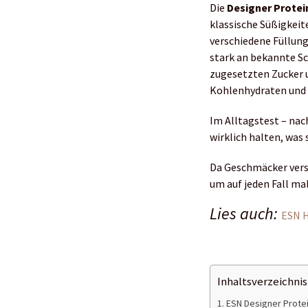
Die
Designer Protein
klassische Süßigkei
verschiedene Füllun
stark an bekannte Sc
zugesetzten Zucker 
Kohlenhydraten und 
Im Alltagstest – nac
wirklich halten, was 
Da Geschmäcker versc
um auf jeden Fall mal
Lies auch:
ESN H
Inhaltsverzeichnis
ESN Designer Protei