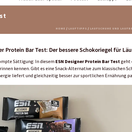
st
HOME
/
LAUFTIPPS
/
LAUFSCHUHE UND LAUFBE
r Protein Bar Test: Der bessere Schokoriegel für Lä
ompte Sättigung: In diesem
ESN Designer Protein Bar Test
geht 
ferinnen kennen. Gibt es eine Snack-Alternative zum klassischen Sc
ergie liefert und gleichzeitig besser zur sportlichen Ernährung p