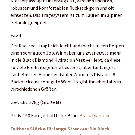
Überrasche dich selbst!
Unser Tipp des Monats:
Wann hast du zuletzt bei dir selbst für eine
echte Überraschung gesorgt?
Überraschungen bringen Glücksmomente ins
Leben, machen es bunter und aufregender –
und schenken auch beim Sport unvergessliche
Momente zum Lachen, Staunen und Stolz-
sein.
Zur Story