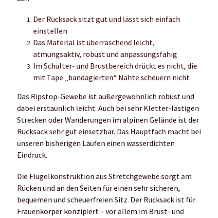
Rucksack sehr gut einsetzbar. Das Hauptfach macht bei
unseren bisherigen Läufen einen wasserdichten
Eindruck.
Die Flügelkonstruktion aus Stretchgewebe sorgt am
Rücken und an den Seiten für einen sehr sicheren,
bequemen und scheuerfreien Sitz. Der Rucksack ist für
Frauenkörper konzipiert – vor allem im Brust- und
Schulterbereich merkt man diesen Unterschied im
Tragekomfort. Die Z-Pole-Aufbewahrungsfächer
lassen Stöcke verstauen und sind jederzeit
einsatzbereit. Außerdem gibt es auch Halterungen für
Eisgeräte. Die seitlichen Riemen ermöglichen ein
schnelles Anpassen des Rucksackvolumens.
Bei dem Women‘s Distance 8 sind keine Flasks im
Lieferumfang enthalten. Was uns neben dem
Tragekomfort sehr gut gefällt, sind die
unterschiedlichen Verstauungsmöglichkeiten: Vorne