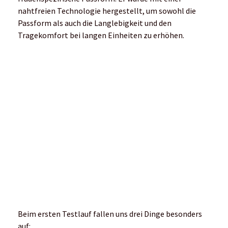
nahtfreien Technologie hergestellt, um sowohl die
Passform als auch die Langlebigkeit und den
Tragekomfort bei langen Einheiten zu erhöhen.
Beim ersten Testlauf fallen uns drei Dinge besonders
auf:
Der Rucksack sitzt gut und lässt sich einfach
einstellen
Das Material ist überraschend leicht,
atmungsaktiv, robust und anpassungsfähig
Im Schulter- und Brustbereich drückt es nicht, die
mit Tape „bandagierten“ Nähte scheuern nicht
Das Ripstop-Gewebe ist außergewöhnlich robust und
dabei erstaunlich leicht. Auch bei sehr Kletter-lastigen
Strecken oder Wanderungen im alpinen Gelände ist der