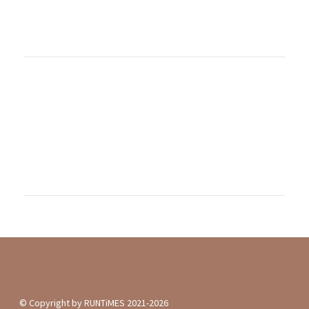
Frauen-Lauf-Special
Verletzungsprävention
50 schöne Laufevents
RUNTiMES Edition
#WIRRENNENWEITER