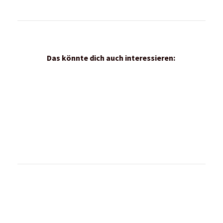
© Copyright by RUNTiMES 2021-2026
Newsletter
Kontakt
Über uns
Mediadaten
Vertrag widerrufen
Impressum | Datenschutz | AGB
Podcast
Für dich getestet