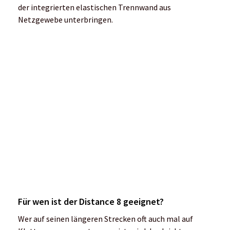
einsetzen. Das Tragesystem ist zum Laufen im alpinen
Gelände geeignet.
Fazit
Der Rucksack trägt sich leicht und macht in den Bergen
einen sehr guten Job. Wir haben uns zwar etwas mehr
in die Black Diamond Hydration Vest verliebt, da diese
so viele Freiheitsgefühle beschert, aber für längere
Lauf-Kletter-Einheiten ist der Women‘s Distance 8
Backpack eine sehr gute Wahl. Es gibt ihn ebenfalls in
verschiedenen Größen.
Gewicht: 328g (Größe M)
Preis: 160 Euro, erhältlich z.B. bei
Black Diamond
Faltbare Stöcke für lange Strecken: Die Black
Diamond Women‘s Distance Carbon FLZ im Test
Weitere Experten-Tests