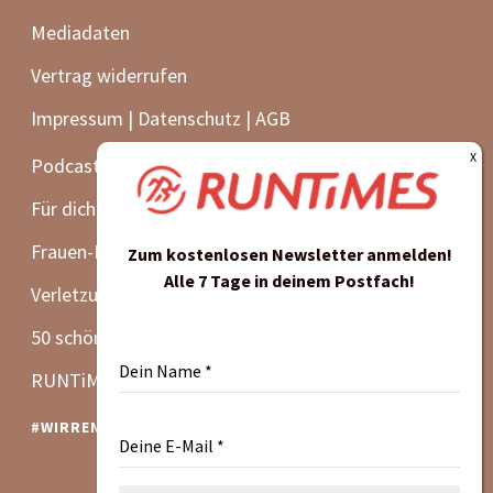
Mediadaten
Vertrag widerrufen
Impressum | Datenschutz | AGB
Podcast
Für dich getestet
Frauen-Lauf-Special
Zum kostenlosen Newsletter anmelden!
Alle 7 Tage in deinem Postfach!
Verletzungsprävention
50 schöne Laufevents
Dein Name
*
RUNTiMES Edition
#WIRRENNENWEITER
Deine E-Mail
*