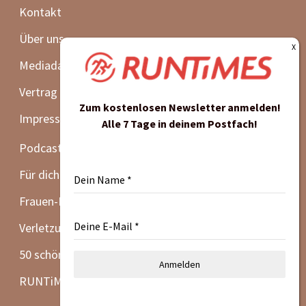
Kontakt
Über uns
Mediadaten
Vertrag widerrufen
Zum kostenlosen Newsletter anmelden!
Impressum | Datenschutz | AGB
Alle 7 Tage in deinem Postfach!
Podcast
Für dich getestet
Dein Name
*
Frauen-Lauf-Special
Deine E-Mail
*
Verletzungsprävention
50 schöne Laufevents
Anmelden
RUNTiMES Edition