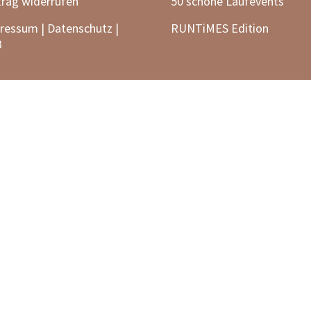
trag widerrufen
50 schöne Laufevents
ressum | Datenschutz |
RUNTiMES Edition
B