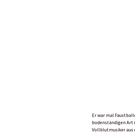
Er war mal Faustballe
bodenständigen Art 
Vollblutmusiker aus 