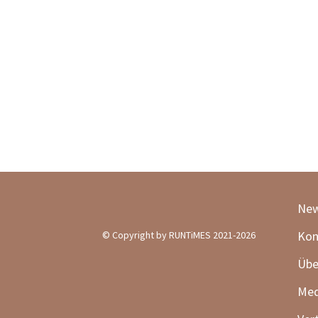
New
Kon
© Copyright by RUNTiMES 2021-2026
Übe
Med