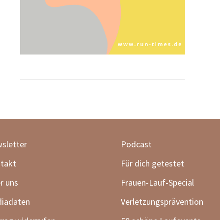
sletter
Podcast
takt
Für dich getestet
r uns
Frauen-Lauf-Special
iadaten
Verletzungsprävention