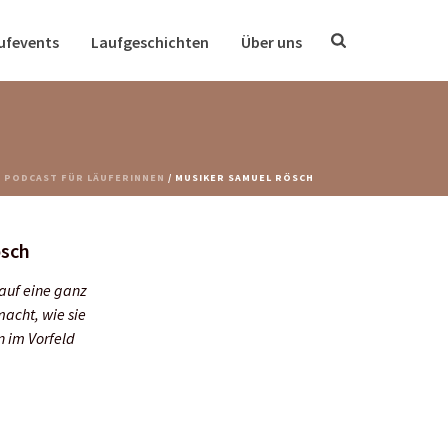
ufevents
Laufgeschichten
Über uns
 PODCAST FÜR LÄUFERINNEN
/ MUSIKER SAMUEL RÖSCH
ösch
 auf eine ganz
acht, wie sie
n im Vorfeld