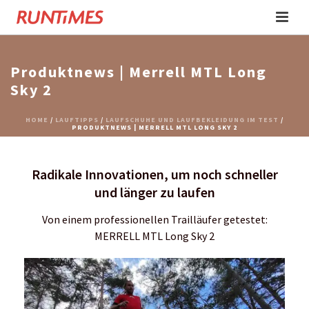
Produktnews | Merrell MTL Long
Sky 2
HOME
/
LAUFTIPPS
/
LAUFSCHUHE UND LAUFBEKLEIDUNG IM TEST
/
PRODUKTNEWS | MERRELL MTL LONG SKY 2
Radikale Innovationen, um noch schneller
und länger zu laufen
Von einem professionellen Trailläufer getestet:
MERRELL MTL Long Sky 2