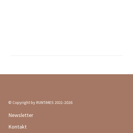
Kontakt
Über uns
Mediadaten
Vertrag widerrufen
Impressum | Datenschutz | AGB
Podcast
Für dich getestet
Frauen-Lauf-Special
Verletzungsprävention
50 schöne Laufevents
RUNTiMES Edition