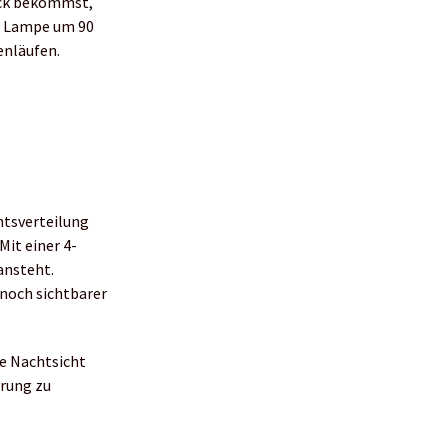
lick bekommst,
ie Lampe um 90
enläufen.
chtsverteilung
Mit einer 4-
ansteht.
 noch sichtbarer
ie Nachtsicht
erung zu