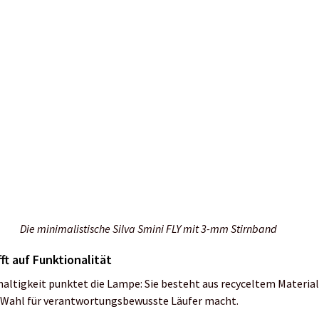
t, hoher Funktionalität und innovativer Beleuchtungstechnologie
alle, die auch in den dunklen Monaten sicher laufen möchten.
mpe Silva Smini für Läufer mit reflektierendem Schriftzug auf dem B
 Smini
istanz: 80 m
istanz: 17 m
gkeit
nkl. Batterie
l. Batterie
kkulaufzeit auf Min-Modus mit 10 Lumen (eignet sich zum Lesen)
Farben erhältlich im Fachhandel oder auf
silvasschweden.com