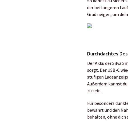
So kannst du sicher 
der bei längeren Läu
Grad neigen, um dei
Durchdachtes Des
Der Akku der Silva S
sorgt. Der USB-C wied
stufigen Ladeanzeige
Außerdem kannst du e
zu sein.
Für besonders dunkle
bewahrt und den Nahb
behalten, ohne dich 