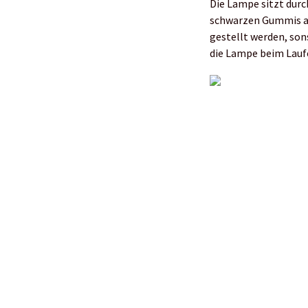
Die Lampe sitzt durc
schwarzen Gummis am
gestellt werden, son
die Lampe beim Laufe
Nachhaltigkeit trif
Auch in Sachen Nachh
umweltfreundlichen 
Ausgezeichnet und
Kein Wunder, dass d