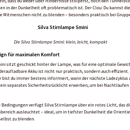
sein, dass du weder über Hindernisse stolperst, noch den Tunnelb
fen in der Dunkelheit oft problematisch ist. Der Clou: Du kannst d
ne Mitmenschen nicht zu blenden – besonders praktisch bei Grupp
Die Silva Stirnlampe Smini: klein, leicht, kompakt
ign für maximalen Komfort
mini sitzt geschickt hinter der Lampe, was für eine optimale Gewi
eraufladbare Akku ist nicht nur praktisch, sondern auch effizient. 
 bist du immer bestens informiert, wann der nächste Ladezyklus 
in separates Sicherheitsrücklicht erwerben, um bei Nachtläufen
 Bedingungen verfügt Silva Stirnlampe über ein rotes Licht, das d
ereich ausleuchtet – ideal, um in tiefster Dunkelheit die Orienti
selbst zu blenden.