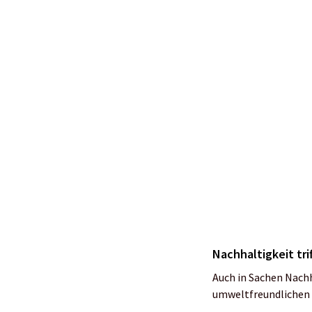
aus geringem Gewich
einem Must-Have für 
Stirnla
Die Fakten der Silva
Maximale Lichtd
Minimale Lichtd
wasserfest
250 Lumen Helli
38,5 g Gewicht i
53 g Gewicht ink
20 h maximale A
Preis: 55 Euro, in 3 