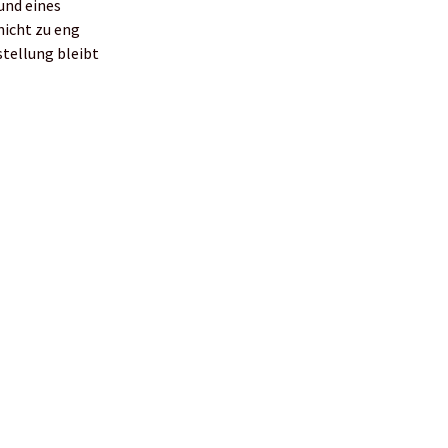
und eines
nicht zu eng
tellung bleibt
 was sie zu einer
e Kombination