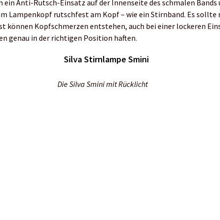
h ein Anti-Rutsch-Einsatz auf der Innenseite des schmalen Bands 
 Lampenkopf rutschfest am Kopf – wie ein Stirnband. Es sollte 
st können Kopfschmerzen entstehen, auch bei einer lockeren Eins
n genau in der richtigen Position haften.
Die Silva Smini mit Rücklicht
Die minimalistische Silva Smini FLY mit 3-mm Stirnband
ft auf Funktionalität
altigkeit punktet die Lampe: Sie besteht aus recyceltem Material,
Wahl für verantwortungsbewusste Läufer macht.
 bereit für neue Abenteuer
ie Silva Stirnlampe Smini den ISPO Award 2024 gewonnen hat. Ihr