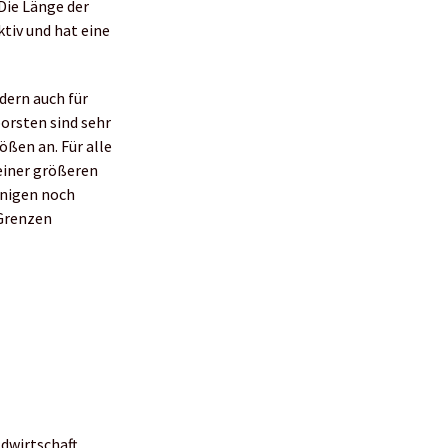
Die Länge der
ktiv und hat eine
dern auch für
orsten sind sehr
ößen an. Für alle
meiner größeren
inigen noch
 Grenzen
ldwirtschaft