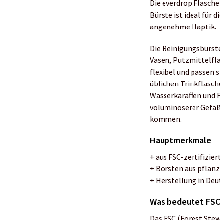
Die everdrop Flasche
Bürste ist ideal für 
angenehme Haptik.
Die Reinigungsbürst
Vasen, Putzmittelfl
flexibel und passen 
üblichen Trinkflasch
Wasserkaraffen und F
voluminöserer Gefäße
kommen.
Hauptmerkmale
+ aus FSC-zertifizi
+ Borsten aus pflanz
+ Herstellung in De
Was bedeutet FSC-
Das FSC (Forest Stew