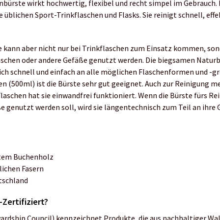
nbürste wirkt hochwertig, flexibel und recht simpel im Gebrauch. 
die üblichen Sport-Trinkflaschen und Flasks. Sie reinigt schnell, effe
e kann aber nicht nur bei Trinkflaschen zum Einsatz kommen, son
aschen oder andere Gefäße genutzt werden. Die biegsamen Naturb
sich schnell und einfach an alle möglichen Flaschenformen und -gr
en (500ml) ist die Bürste sehr gut geeignet. Auch zur Reinigung 
laschen hat sie einwandfrei funktioniert. Wenn die Bürste fürs Re
 genutzt werden soll, wird sie längentechnisch zum Teil an ihre
ertem Buchenholz
lichen Fasern
utschland
Zertifiziert?
ardship Council) kennzeichnet Produkte, die aus nachhaltiger Wa