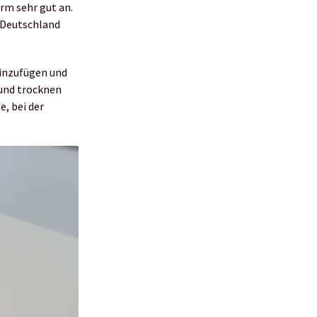
orm sehr gut an.
n Deutschland
hinzufügen und
 und trocknen
e, bei der