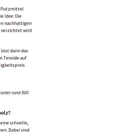
 Putzmittel
e Idee: Die
en nachhaltigen
verzichtet wird
 löst dann das
n Tenside auf
igkeitspreis
runter rund 800
holz?
eine schnelle,
en. Dabei sind