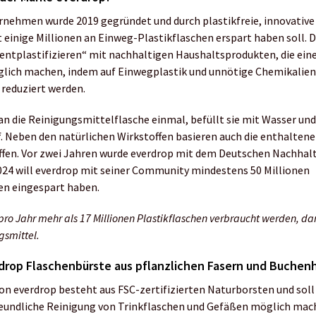
nehmen wurde 2019 gegründet und durch plastikfreie, innovative
 einige Millionen an Einweg-Plastikflaschen erspart haben soll. Di
entplastifizieren“ mit nachhaltigen Haushaltsprodukten, die ein
glich machen, indem auf Einwegplastik und unnötige Chemikalien 
reduziert werden.
an die Reinigungsmittelflasche einmal, befüllt sie mit Wasser und
. Neben den natürlichen Wirkstoffen basieren auch die enthaltene
ffen. Vor zwei Jahren wurde everdrop mit dem Deutschen Nachhalt
024 will everdrop mit seiner Community mindestens 50 Millionen
en eingespart haben.
 pro Jahr mehr als 17 Millionen Plastikflaschen verbraucht werden, da
gsmittel.
drop Flaschenbürste aus pflanzlichen Fasern und Buchen
on everdrop besteht aus FSC-zertifizierten Naturborsten und soll 
reundliche Reinigung von Trinkflaschen und Gefäßen möglich mach