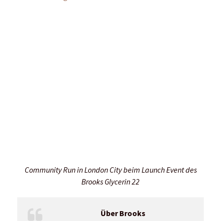
Fokus auf Top-Athleten
: Brooks möchte sich verstärk
Läufer orientieren sich an den Profis“, erklärt Klein.
Engagement bei Laufevents
: Das Unternehmen plant,
Barcelona Halbmarathon.
Boom technischer Trails
: In Europa steigt die Nachfr
künftig noch intensiver bedienen möchte.
Unterschiedliche Farbtrends
: Während in Europa grell
Kombinationen in Schwarz und Weiß.
Innovation in der Dämpfung
: Laut Klein nähert sich
mit neuen Technologien zu überraschen.
Carbonschuhe für Spitzenläufer
: Diese High-Perform
und ausgewählte Wettkämpfe geeignet, darauf weist Bro
Steigende Preise
: Zwar werden die Preise für Laufsch
weiterhin erschwinglich.
Gerard Klein fasst zusammen: „Der Laufsport entwickelt sich 
oder globale Trends. Es bleibt spannend!“