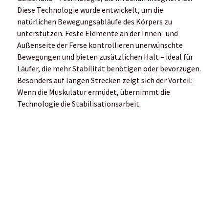
Diese Technologie wurde entwickelt, um die
natürlichen Bewegungsabläufe des Körpers zu
unterstützen. Feste Elemente an der Innen- und
Außenseite der Ferse kontrollieren unerwünschte
Bewegungen und bieten zusätzlichen Halt – ideal für
Läufer, die mehr Stabilität benötigen oder bevorzugen.
Besonders auf langen Strecken zeigt sich der Vorteil:
Wenn die Muskulatur ermüdet, übernimmt die
Technologie die Stabilisationsarbeit.
Der Bro
Brooks Running startet Run Club in
Deutschland
Der
Brooks Run Club (BRC)
ist ein neues