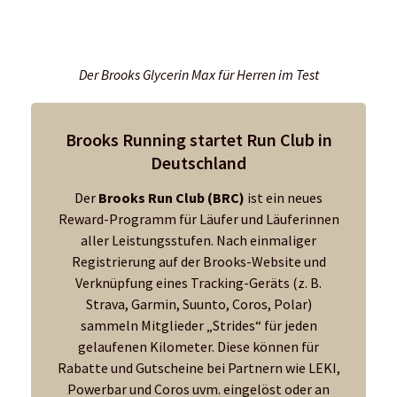
Reward-Programm für Läufer und Läuferinnen
aller Leistungsstufen. Nach einmaliger
Registrierung auf der Brooks-Website und
Verknüpfung eines Tracking-Geräts (z. B.
Strava, Garmin, Suunto, Coros, Polar)
sammeln Mitglieder „Strides“ für jeden
gelaufenen Kilometer. Diese können für
Rabatte und Gutscheine bei Partnern wie LEKI,
Powerbar und Coros uvm. eingelöst oder an
parkrun gespendet werden.
Zudem bietet der
Club exklusive Vorteile und eine starke
Community.
Ein weiteres Highlight der Glycerin-Familie ist das innovati
auffällig hohe Bauweise – von der Ferse bis zu den Zehen – 
Konstruktion reduziert den Druck auf Knie und Füße, entlaste