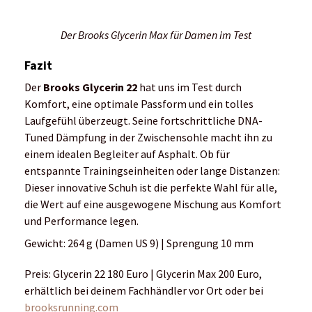
Athleten anpassen. Egal ob Freizeit- oder
Leistungssport, Trail oder Straße:
Brooks-Produkte stehen für
außergewöhnliche sportliche Leistungen
und ein ganz besonderes Lebensgefühl.
Bestseller sind die Laufschuh-Modelle
Ghost und Adrenalin (zu jeweils 150 Euro).
Das im Jahr 1914 gegründete
Unternehmen Brooks mit Sitz in Seattle
ist eine Tochtergesellschaft der Berkshire
Hathaway Inc.
Im Interview gibt Gerard Klein, Director EMEA Footwear Mer
im Laufsport: