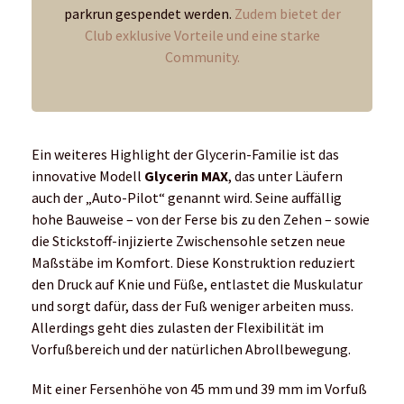
dies zulasten der Flexibilität im Vorfußbereich und der nat
Mit einer Fersenhöhe von 45 mm und 39 mm im Vorfuß ergibt
interessanten Option für Läufer mit Arthrose oder Meniskus
für jeden geeignet und auch nicht für den täglichen Einsatz, da
ausprobieren.“
Der Bro
Fazit
Der
Brooks Glycerin 22
hat uns im Test durch Komfort, eine
Tuned Dämpfung in der Zwischensohle macht ihn zu einem id
Distanzen: Dieser innovative Schuh ist die perfekte Wahl fü
Gewicht: 264 g (Damen US 9) | Sprengung 10 mm
Preis: Glycerin 22 180 Euro | Glycerin Max 200 Euro, erhältli