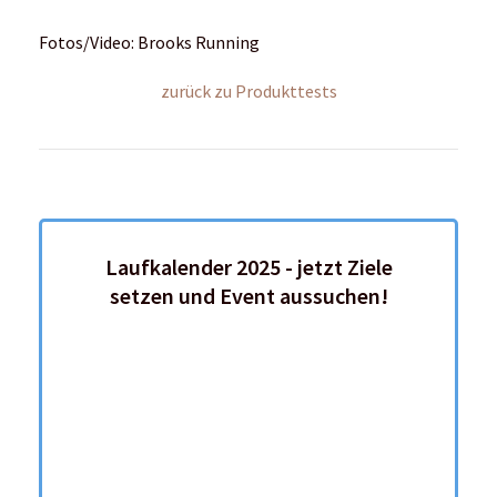
© Copyright by RUNTiMES 2021-2026
Newsletter
Kontakt
Über uns
Mediadaten
Vertrag widerrufen
Impressum | Datenschutz | AGB
Podcast
Für dich getestet
Frauen-Lauf-Special