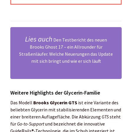
Lies auch
Den Testbericht des neuen
Brooks Ghost 17 – ein Allrounder für
Straßenläufer
. Welche Neuerungen das Update
mit sich bringt und wie er sich läuft
Weitere Highlights der Glycerin-Familie
Das Modell
Brooks Glycerin GTS
ist eine Variante des
beliebten Glycerin mit stabilisierenden Elementen und
einer breiteren Auflagefläche. Die Abkürzung
GTS
steht
für
Go-to-Support
und bezeichnet die innovative
GuideRails®-Technologie, die im Schuh integriert ist.