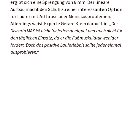
Community Run in London City beim Launch Event des
Brooks Glycerin 22
Über Brooks
Der Laufsport Spezialist Brooks
entwickelt und vertreibt Performance
Laufschuhe, Bekleidung und Accessoires in
mehr als 50 Ländern weltweit. Ziel von
Brooks ist es, möglichst viele Menschen
für das Laufen zu begeistern und aktiv zu
sein. Dabei setzt Brooks auf eine
unverwechselbare Mischung aus
Technologie, Komfort und Style. Die
Marke steht für attraktive
Funktionsbekleidung und innovative
Schuhe, die sich dem individuellen Stil des