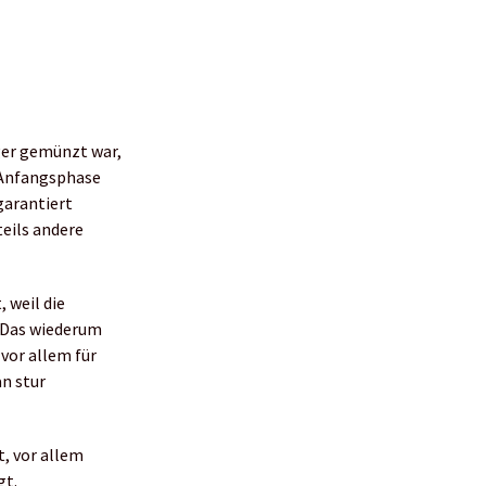
ger gemünzt war,
 Anfangsphase
garantiert
teils andere
 weil die
. Das wiederum
vor allem für
an stur
t, vor allem
gt.