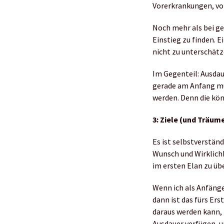
Vorerkrankungen, vo
Noch mehr als bei ge
Einstieg zu finden. E
nicht zu unterschätz
Im Gegenteil: Ausdau
gerade am Anfang mü
werden. Denn die kön
3: Ziele (und Träum
Es ist selbstverständ
Wunsch und Wirklichk
im ersten Elan zu üb
Wenn ich als Anfäng
dann ist das fürs Ers
daraus werden kann,
Ausdauer verfügen, 