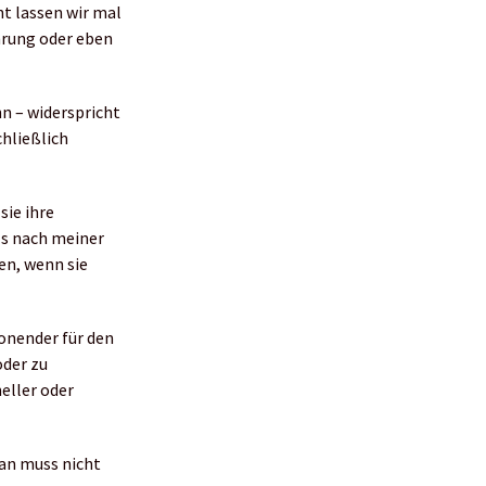
ht lassen wir mal
ührung oder eben
hn – widerspricht
chließlich
sie ihre
ls nach meiner
en, wenn sie
onender für den
oder zu
neller oder
Man muss nicht