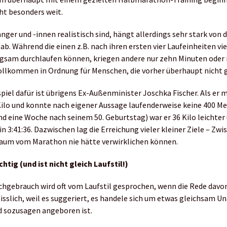
ht besonders weit.
nger und -innen realistisch sind, hängt allerdings sehr stark von d
b. Während die einen z.B. nach ihren ersten vier Laufeinheiten vi
gsam durchlaufen können, kriegen andere nur zehn Minuten oder
 vollkommen in Ordnung für Menschen, die vorher überhaupt nicht g
piel dafür ist übrigens Ex-Außenminister Joschka Fischer. Als er 
ilo und konnte nach eigener Aussage laufenderweise keine 400 Me
nd eine Woche nach seinem 50. Geburtstag) war er 36 Kilo leichter 
3:41:36. Dazwischen lag die Erreichung vieler kleiner Ziele – Zw
Traum vom Marathon nie hätte verwirklichen können.
chtig (und ist nicht gleich Laufstil!)
chgebrauch wird oft vom Laufstil gesprochen, wenn die Rede davon
misslich, weil es suggeriert, es handele sich um etwas gleichsam U
nd sozusagen angeboren ist.