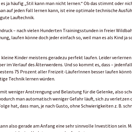
es ja häufig „Stil kann man nicht lernen.“ Ob das stimmt oder nic
an auf jeden Fall lernen kann, ist eine optimale technische Ausf
 gute Lauftechnik.
ndruck – nach vielen Hunderten Trainingsstunden in freier Wildba
ung, laufen könne doch jeder einfach so, weil man es als Kind ja s
 kleine Kinder meistens geradezu perfekt laufen. Leider verlernen 
ber im Verlauf des Älterwerdens. Und so kommt es, dass – jedenfal
stens 75 Prozent aller Freizeit-LäuferInnen besser laufen könnt
ftige Technik lernen würden.
 mit weniger Anstrengung und Belastung für die Gelenke, also sch
odurch man automatisch weniger Gefahr läuft, sich zu verletzen 
olge hat, dass man, je nach Gusto, ohne Schwierigkeiten z. B. sch
kann also gerade am Anfang eine sehr sinnvolle Investition sein. 