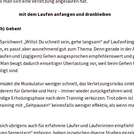
s man sich eine Verletzung angelaufen hat.
ch) Gehen!
 Sprichwort „Willst Du schnell sein, gehe langsam“ auf Laufanfän
eln, es passt aber ausnehmend gut zum Thema. Denn gerade in der
 Laufen und (zügigem) Gehen ausgesprochen empfehlenswert und 
. Man beugt dadurch einseitiger Überlastung vor, weil beim Gehen 
igt sind.
det die Muskulatur weniger schnell, das Verletzungsrisiko sinkt,
nderem für Gelenke und Herz – immer wieder zurückgefahren wird
ndige Erholungsphase nach dem Training verkürzen. Trotzdem ist 
aining mit „Gehpausen“ keinesfalls weniger effektiv, als wenn m
sich übrigens auch für erfahrene Läufer und Läuferinnen empfiehl
eren Semestern“ gehören, haben inzwischen diverse Studien gezei