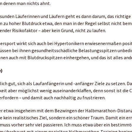
n denen man nichts ahnt.
sunden Läuferinnen und Läufern geht es dann darum, das richtige
in zu hoher Blutdruck etwa, den man in der Regel selbst nicht beme
ender Risikofaktor – aber kein Grund, nicht zu laufen.
ersport wirkt sich auch bei Hypertonikern erwiesenermaßen posit
ssen bei ihnen gesundheitsschädliche Belastungsspitzen unbed
nen auch mit Blutdruckspitzen einhergehen, und das ist alles and
e)
lich gut, sich als Laufanfängerin und -anfänger Ziele zu setzen. D
eit aber möglichst wenig auseinanderklaffen, denn sonst ist die 
erfordern – und damit auch nachhaltig zu frustrieren.
er etwa insgeheim mit dem Bezwingen der Halbmarathon-Distanz
te kein realistisches Ziel, sondern ein schöner Traum. Damit ein er
 muss vorher sehr viel passieren. Ich muss etwa über ein bestim
um überhaupt mit einem gezielten Halbmarathon-Training begin