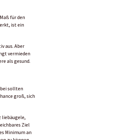
 Maß für den
rkt, ist ein
iv aus. Aber
ingt vermieden
ere als gesund.
abei sollten
Chance groß, sich
 liebäugele,
reichbares Ziel
mtes Minimum an
nen zu können,