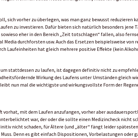
nvoll, sich vorher zu überlegen, was man ganz bewusst reduzieren k
aufen zu investieren. Dafür bieten sich natürlich besonders jene T
 sowieso eher in den Bereich „Zeit totschlagen“ fallen, also fern
ial Media durchforsten usw. Auch das Ersetzen beispielsweise von
h Laufeinheiten hat gleich mehrere positive Effekte (kein Alkohol
 um stattdessen zu laufen, ist dagegen definitiv nicht zu empfehl
dheitsfördernde Wirkung des Laufens unter Umständen gleich wie
bleibt nun mal die wichtigste und wirkungsvollste Form der Regen
ft vorhat, mit dem Laufen anzufangen, vorher aber ausdauersport
nterbelichtet war, der oder die sollte einen Medizincheck nicht sc
nitiv nicht schaden, für Ältere (und „älter“ fängt leider spätesten
n Muss. Denn es gibt einfach Dispositionen, Vorbelastungen oder g