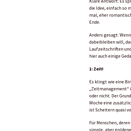
Klare Antwort: Es sp
die Idee, einfach so 
mal, eher romantisch
Ende.
Anders gesagt: Wenn
dabeibleiben will, d
Laufzeitschriften un
hier auch einige Ge
1: Zeit!
Es klingt wie eine Bi
„Zeitmanagement“ is
oder nicht. Der Grund
Woche eine zusätzlic
ist Scheitern quasi 
Für Menschen, deren 
simple, aber goldene