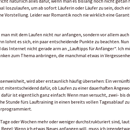
richt natürlich alles dafür, wenn man es bislang noch nicht getan 
mal loszulaufen, um ab sofort Läuferin oder Läufer zu sein, doch ei
e Vorstellung. Leider war Romantik noch nie wirklich eine Garanti
 man mit dem Laufen nicht nur anfangen, sondern vor allem auch
ann lohnt es sich, ein paar entscheidende Punkte zu beachten. Nun 
d das Internet nicht gerade arm an „Lauftipps für Anfänger“. Ich
danken zum Thema anbringen, die manchmal etwas in Vergessenhei
nsenweisheit, wird aber erstaunlich häufig übersehen: Ein vernünft
t mitentscheidend dafür, ob Laufen zu einer dauerhaften Angewo
 dafür ist eigentlich ganz einfach: Wenn man versucht, zwei- bis 
he Stunde fürs Lauftraining in einen bereits vollen Tagesablauf z
vorprogrammiert.
Tage oder Wochen mehr oder weniger durchstrukturiert sind, lau
 Regel: Wenn ich etwas Neues anfangen will, muss ich irgendetwas