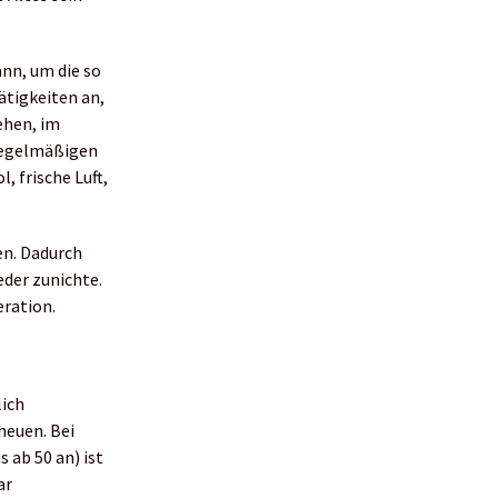
ann, um die so
ätigkeiten an,
sehen, im
 regelmäßigen
, frische Luft,
en. Dadurch
der zunichte.
eration.
lich
heuen. Bei
s ab 50 an) ist
ar