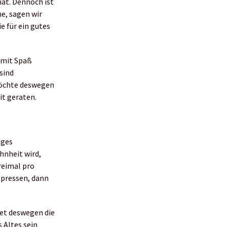
hat. Dennoch ist
ne, sagen wir
e für ein gutes
 mit Spaß
sind
 möchte deswegen
t geraten.
iges
hnheit wird,
dreimal pro
u pressen, dann
tet deswegen die
 Altes sein