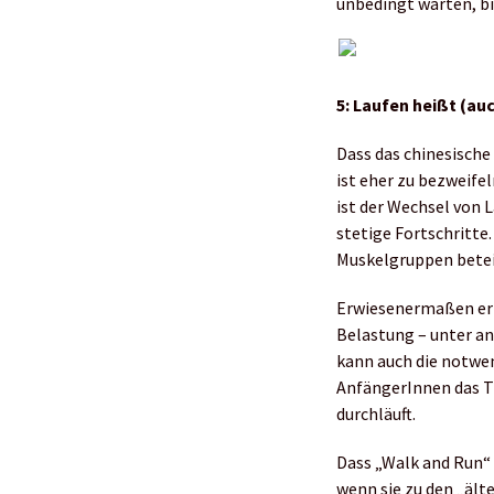
unbedingt warten, bi
5: Laufen heißt (au
Dass das chinesische
ist eher zu bezweif
ist der Wechsel von
stetige Fortschritte
Muskelgruppen beteil
Erwiesenermaßen ermü
Belastung – unter a
kann auch die notwe
AnfängerInnen das Tr
durchläuft.
Dass „Walk and Run“ 
wenn sie zu den „ält