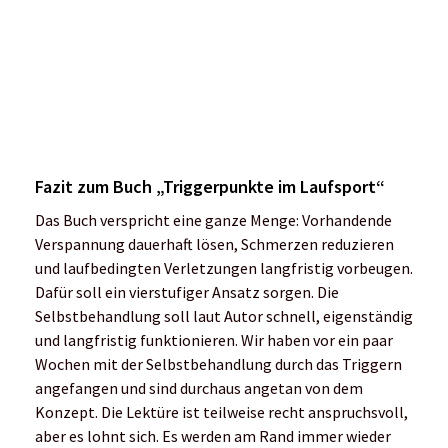
Das Buch verspricht eine ganze Menge: Vorhandende
Verspannung dauerhaft lösen, Schmerzen reduzieren
und laufbedingten Verletzungen langfristig vorbeugen.
Dafür soll ein vierstufiger Ansatz sorgen. Die
Selbstbehandlung soll laut Autor schnell, eigenständig
und langfristig funktionieren. Wir haben vor ein paar
Wochen mit der Selbstbehandlung durch das Triggern
angefangen und sind durchaus angetan von dem
Konzept. Die Lektüre ist teilweise recht anspruchsvoll,
aber es lohnt sich. Es werden am Rand immer wieder
Merksätze und Hinweise mitgegeben, die sehr hilfreich
sind. Die Übungen sind gut erklärt und es gibt viele
Bilder und Videoanleitungen für die korrekte
Ausführung.
Preis: 34,95 Euro, 272 Seiten, Triggerpunkte im
Laufsport bei Amazon kaufen *
Fotos: Stefan Barth