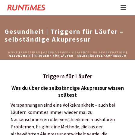
Gesundheit | Triggern für Läufer –
selbständige Akupressur
HOME
/
LAUFTIPPS
/
GESUND LAUFEN – BALANCE UND REGENERATION
/
GESUNDHEIT | TRIGGERN FÜR LÄUFER – SELBSTÄNDIGE AKUPRESSUR
Triggern für Läufer
Was du über die selbständige Akupressur wissen
solltest
Verspannungen sind eine Volkskrankheit – auch bei
Läufern kommt es immer wieder mal zu
Nackenschmerzen oder verschiedenen muskulären
Problemen. Es gibt eine Methode, die aus der
altbewährten Akupressur entwickelt wurde, die