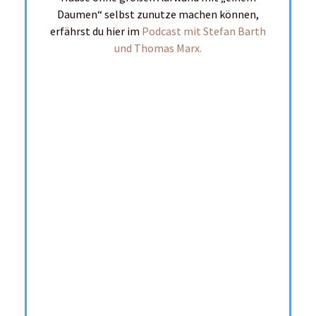
Gewinnspiel zum Buch
"Triggerpunkte im Laufsport"
Du möchtest für dich oder deine
Freunde und Familie ein Buch
gewinnen?
Hier geht es zum
Gewinnspiel