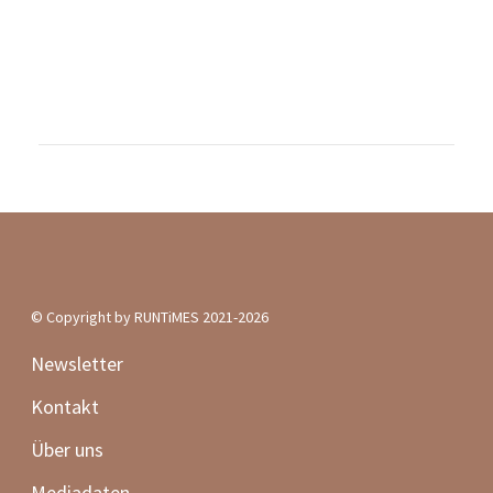
Podcast
Für dich getestet
Frauen-Lauf-Special
Verletzungsprävention
50 schöne Laufevents
RUNTiMES Edition
#WIRRENNENWEITER