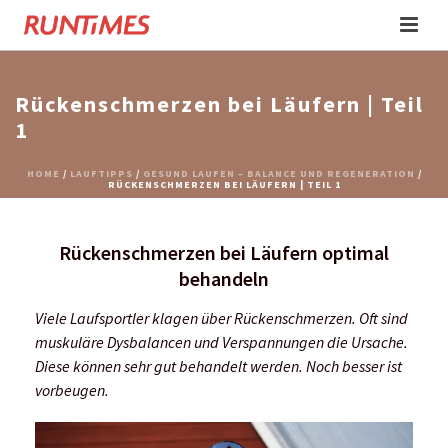
Rückenschmerzen bei Läufern | Teil
1
HOME
/
LAUFTIPPS
/
GESUND LAUFEN – BALANCE UND REGENERATION
/
RÜCKENSCHMERZEN BEI LÄUFERN | TEIL 1
Rückenschmerzen bei Läufern optimal
behandeln
Viele Laufsportler klagen über Rückenschmerzen. Oft sind
m
uskuläre Dysbalancen und Verspannungen die Ursache.
Diese können sehr gut behandelt werden. Noch besser ist
vorbeugen.