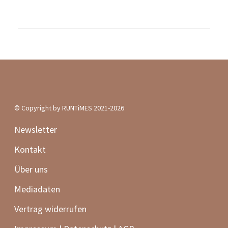
Kontakt
Über uns
Mediadaten
Vertrag widerrufen
Impressum | Datenschutz | AGB
Podcast
Für dich getestet
Frauen-Lauf-Special
Verletzungsprävention
50 schöne Laufevents
RUNTiMES Edition