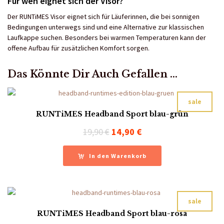
Für wen eignet sich der Visor?
Der RUNTiMES Visor eignet sich für Läuferinnen, die bei sonnigen
Bedingungen unterwegs sind und eine Alternative zur klassischen
Laufkappe suchen. Besonders bei warmen Temperaturen kann der
offene Aufbau für zusätzlichen Komfort sorgen.
Das Könnte Dir Auch Gefallen …
sale
RUNTiMES Headband Sport blau-grün
Ursprünglicher
Aktueller
19,90
€
14,90
€
Preis
Preis
war:
ist:
In den Warenkorb
19,90 €
14,90 €.
sale
RUNTiMES Headband Sport blau-rosa