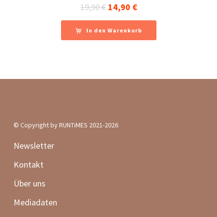
Ursprünglicher
Aktueller
19,90
€
14,90
€
Preis
Preis
war:
ist:
In den Warenkorb
19,90 €
14,90 €.
© Copyright by RUNTiMES 2021-2026
Newsletter
Kontakt
Über uns
Mediadaten