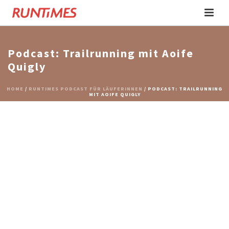
Podcast: Trailrunning mit Aoife
Quigly
HOME
/
RUNTIMES PODCAST FÜR LÄUFERINNEN
/ PODCAST: TRAILRUNNING
MIT AOIFE QUIGLY