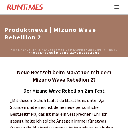
Produktnews | Mizuno Wave
Rebellion 2
HOME
/
LAUFTIPPS
/
LAUFSCHUHE UND LAUFBEKLEIDUNG IM TEST
/
PRODUKTNEWS | MIZUNO WAVE REBELLION 2
Neue Bestzeit beim Marathon mit dem
Mizuno Wave Rebellion 2?
Der Mizuno Wave Rebellion 2 im Test
„Mit diesem Schuh läufst du Marathons unter 2,5
Stunden und erreichst deine neue persönliche
Bestzeit!“ Na, das ist mal ein Versprechen! Ehrlich
gesagt halte ich solche Ansagen immer für etwas
fragwürdig. Nichtsdestotrotz haben wir zu zweit den