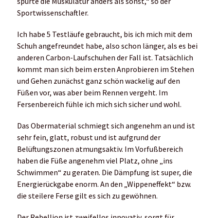
spürte die Muskulatur anders als sonst,“ so der
Sportwissenschaftler.
Ich habe 5 Testläufe gebraucht, bis ich mich mit dem
Schuh angefreundet habe, also schon länger, als es bei
anderen Carbon-Laufschuhen der Fall ist. Tatsächlich
kommt man sich beim ersten Anprobieren im Stehen
und Gehen zunächst ganz schön wackelig auf den
Füßen vor, was aber beim Rennen vergeht. Im
Fersenbereich fühle ich mich sich sicher und wohl.
Das Obermaterial schmiegt sich angenehm an und ist
sehr fein, glatt, robust und ist aufgrund der
Belüftungszonen atmungsaktiv. Im Vorfußbereich
haben die Füße angenehm viel Platz, ohne „ins
Schwimmen“ zu geraten. Die Dämpfung ist super, die
Energierückgabe enorm. An den „Wippeneffekt“ bzw.
die steilere Ferse gilt es sich zu gewöhnen.
Der Rebellion ist zweifellos innovativ, sorgt für