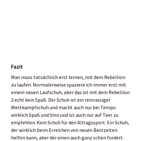
zu laufen. Normalerweise spaziere ich immer erst mit
einem neuen Laufschuh, aber das ist mit dem Rebellion
2 echt kein Spaß. Der Schuh ist ein reinrassiger
Wettkampfschuh und macht auch nur bei Tempo
wirklich Spaß und Sinn und ist auch nur auf Teer zu
empfehlen. Kein Schuh für den Alltagssport. Ein Schuh,
der wirklich beim Erreichen von neuen Bestzeiten
helfen kann, aber der einen auch ganz schön fordert.
Getestet wurde er auf Asphalt und ist auch nur für sehr
harte, ebene Untergründe zu empfehlen
Kategorie: Wettkampfschuh | Gewicht: 210g (Größe
41)
Preis: 240 Euro, erhältlich im Fachhandel oder auf
Mizuno Deutschland