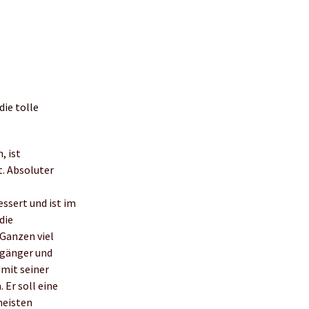
die tolle
, ist
. Absoluter
ssert und ist im
die
 Ganzen viel
rgänger und
 mit seiner
 Er soll eine
meisten