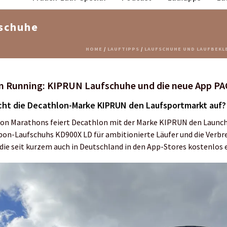
schuhe
HOME
/
LAUFTIPPS
/
LAUFSCHUHE UND LAUFBEKLE
n Running: KIPRUN Laufschuhe und die neue App P
cht die Decathlon-Marke KIPRUN den Laufsportmarkt auf?
n Marathons feiert Decathlon mit der Marke KIPRUN den Launch
on-Laufschuhs KD900X LD für ambitionierte Läufer und die Verbre
e seit kurzem auch in Deutschland in den App-Stores kostenlos er