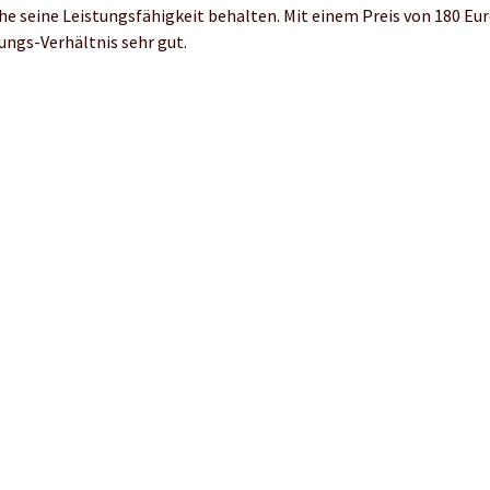
e seine Leistungsfähigkeit behalten. Mit einem Preis von 180 Eur
ungs-Verhältnis sehr gut.
KIPRUN auf der Marathon-Messe in London
UN hat uns wirklich überrascht und wir sind gespannt was folgt!
u im neuen Internetauftritt von
Decathlon
Frauen laufen anders!