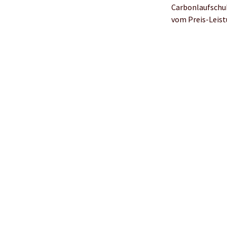
Carbonlaufschuh
vom Preis-Leist
Fazit:
Die Marke KIPR
Mehr Infos findest d