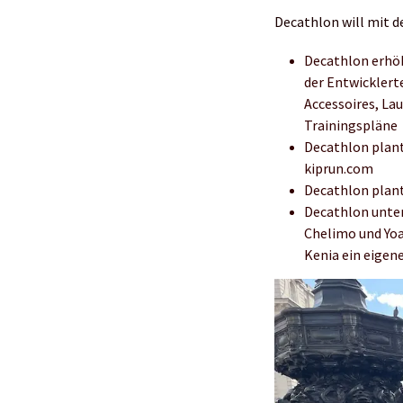
Decathlon will mit 
Decathlon erhö
der Entwicklert
Accessoires, La
Trainingspläne
Decathlon plant
kiprun.com
Decathlon plant
Decathlon unte
Chelimo und Yoa
Kenia ein eigen