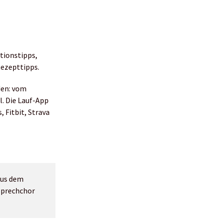
tionstipps,
Rezepttipps.
den: vom
l. Die Lauf-App
 Fitbit, Strava
aus dem
Sprechchor