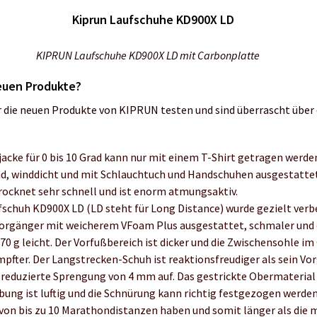
KIPRUN Laufschuhe KD900X LD mit Carbonplatte
euen Produkte?
r die neuen Produkte von KIPRUN testen und sind überrascht über 
acke für 0 bis 10 Grad kann nur mit einem T-Shirt getragen werden
, winddicht und mit Schlauchtuch und Handschuhen ausgestattet
trocknet sehr schnell und ist enorm atmungsaktiv.
schuh KD900X LD (LD steht für Long Distance) wurde gezielt verbe
orgänger mit weicherem VFoam Plus ausgestattet, schmaler und 
0 g leicht. Der Vorfußbereich ist dicker und die Zwischensohle im
mpfter. Der Langstrecken-Schuh ist reaktionsfreudiger als sein Vo
k reduzierte Sprengung von 4 mm auf. Das gestrickte Obermaterial
ung ist luftig und die Schnürung kann richtig festgezogen werden.
on bis zu 10 Marathondistanzen haben und somit länger als die 