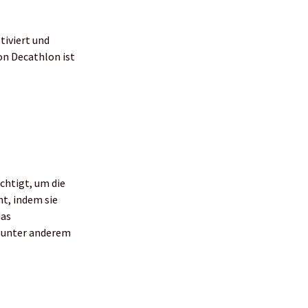
tiviert und
on Decathlon ist
chtigt, um die
ht, indem sie
das
i unter anderem