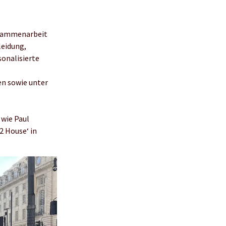
usammenarbeit
leidung,
onalisierte
en sowie unter
wie Paul
2 House‘ in