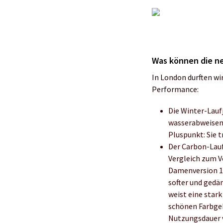
Was können die n
In London durften wi
Performance:
Die Winter-Laufj
wasserabweisend
Pluspunkt: Sie 
Der Carbon-Lauf
Vergleich zum V
Damenversion 17
softer und gedä
weist eine star
schönen Farbgeb
Nutzungsdauer v