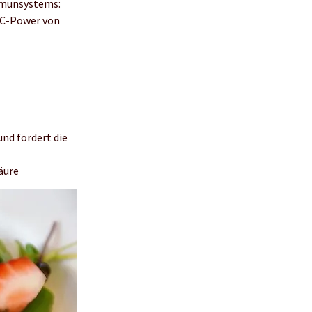
Immunsystems:
n C-Power von
nd fördert die
äure