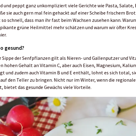
nd und peppt ganz unkompliziert viele Gerichte wie Pasta, Salate,
eße sie auch gern mal fein gehackt auf einer Scheibe frischem Brot
t so schnell, dass man ihr fast beim Wachsen zusehen kann. Waru
 pikante grüne Heilmittel mehr schätzen und warum wir öfter Kre
ier.
so gesund?
r Sippe der Senfpflanzen gilt als Nieren- und Gallenputzer und Vi
n hohen Gehalt an Vitamin C, aber auch Eisen, Magnesium, Kalium
t und zudem auch Vitamin B und E enthält, lohnt es sich total, sie
f den Teller zu bringen. Nicht nur im Winter, wenn die regionale
t, bietet das gesunde Gewächs viele Vorteile.