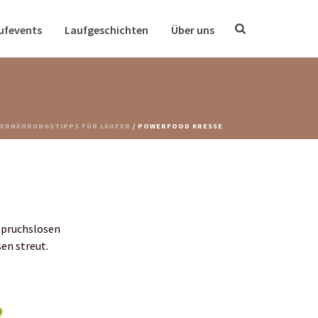
ufevents
Laufgeschichten
Über uns
ERNÄHRUNGSTIPPS FÜR LÄUFER
/ POWERFOOD KRESSE
spruchslosen
en streut.