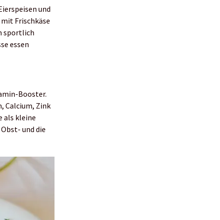
 Eierspeisen und
 mit Frischkäse
m sportlich
sse essen
tamin-Booster.
, Calcium, Zink
 als kleine
 Obst- und die