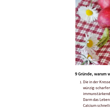
9 Gründe, warum wi
Die in der Kres
würzig-scharfe
immunstärkende
Darm das Leben 
Calcium schnell