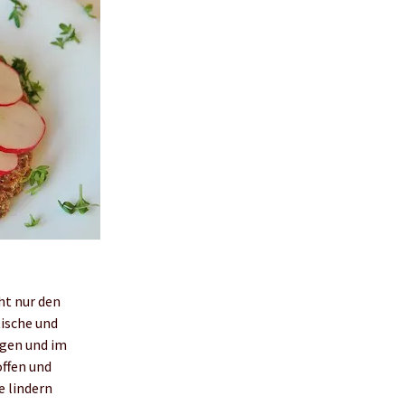
ht nur den
ische und
egen und im
offen und
e lindern